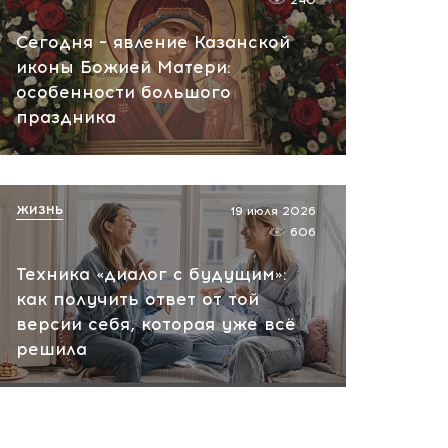
240
вчера, 10:13
Сегодня – явление Казанской
НАТО планирует и
иконы Божией Матери:
руководит терактами в
особенности большого
России! Сенсационное
праздника
заявление хакеров
вчера, 10:07
ЖИЗНЬ
19 июля 2026
606
Техника «диалог с будущим»:
как получить ответ от той
версии себя, которая уже всё
решила