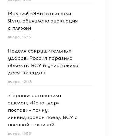
Молния! БЭКи атаковали
Ялту: объявлена эвакуация
с пляжей
вчера, 13:13
Неделя сокрушительных
ударов: Россия поразила
объекты ВСУ и уничтожила
десятки судов
вчера, 12:43
«Герань» остановила
эшелон, «Искандер»
поставил точку:
ликвидирован поезд ВСУ с
военной техникой
вчера, 11:56