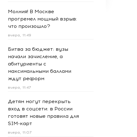
Молния! В Москве
прогремел мощный взрыв:
что произошло?
вчера, 11:49
Битва за бюджет: вузы
начали зачисление, а
абитуриенты с
максимальными баллами
ждут реформ
вчера, 11:47
Детям могут перекрыть
вход в соцсети: в России
готовят новые правила для
SIM-карт
вчера, 11:07