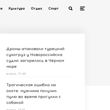
ия
Культура
Отдых
Спорт
Дроны атаковали турецкий
сухогруз у Новороссийска:
судно загорелось в Чёрном
море
вчера, 17:46
Трагическая ошибка на
охоте: мужчина получил
пулю во время прогулки с
собакой
вчера, 17:13