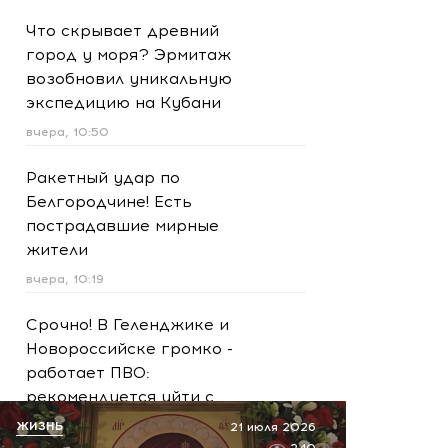
Что скрывает древний
город у моря? Эрмитаж
возобновил уникальную
экспедицию на Кубани
вчера, 10:50
Ракетный удар по
Белгородчине! Есть
пострадавшие мирные
жители
вчера, 10:19
Срочно! В Геленджике и
Новороссийске громко -
работает ПВО:
рекомендуется уйти с
пляжей
ЖИЗНЬ
21 июля 2026