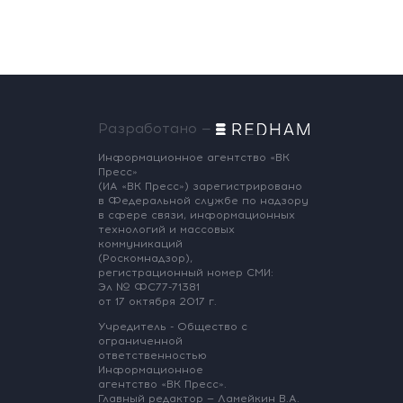
Разработано —
Информационное агентство «ВК
Пресс»
(ИА «ВК Пресс») зарегистрировано
в Федеральной службе по надзору
в сфере связи, информационных
технологий и массовых
коммуникаций
(Роскомнадзор),
регистрационный номер СМИ:
Эл № ФС77-71381
от 17 октября 2017 г.
Учредитель - Общество с
ограниченной
ответственностью
Информационное
агентство «ВК Пресс».
Главный редактор — Ламейкин В.А.