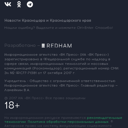
Новости Краснодара и Краснодарского края
Нашли ошибку? Выделите и нажмите Ctrl+Enter. Спасибо!
Разработано —
Информационное агентство «ВК Пресс»
(ИА «ВК Пресс»)
зарегистрировано
в Федеральной службе по надзору
в
сфере связи, информационных
технологий и массовых
коммуникаций
(Роскомнадзор),
регистрационный номер СМИ:
Эл № ФС77-71381
от 17 октября 2017 г.
Учредитель - Общество с ограниченной
ответственностью
Информационное
агентство «ВК Пресс».
Главный редактор —
Ламейкин В.А.
@ 2017 ИА «ВК Пресс»
Все права защищены
18+
На информационном ресурсе применяются
рекомендательные
технологии
.
Политика обработки персональных данных
.
©
Авторское право на систему визуализации содержимого