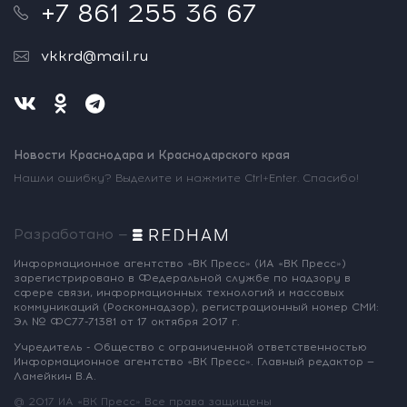
+7 861 255 36 67
vkkrd@mail.ru
Новости Краснодара и Краснодарского края
Нашли ошибку? Выделите и нажмите Ctrl+Enter. Спасибо!
Разработано —
Информационное агентство «ВК Пресс»
(ИА «ВК Пресс»)
зарегистрировано
в Федеральной службе по надзору
в
сфере связи, информационных
технологий и массовых
коммуникаций
(Роскомнадзор),
регистрационный номер СМИ:
Эл № ФС77-71381
от 17 октября 2017 г.
Учредитель - Общество с ограниченной
ответственностью
Информационное
агентство «ВК Пресс».
Главный редактор —
Ламейкин В.А.
@ 2017 ИА «ВК Пресс»
Все права защищены