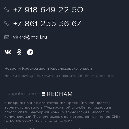
+7 918 649 22 50
+7 861 255 36 67
vkkrd@mail.ru
Новости Краснодара и Краснодарского края
Нашли ошибку? Выделите и нажмите Ctrl+Enter. Спасибо!
Разработано —
Информационное агентство «ВК Пресс»
(ИА «ВК Пресс»)
зарегистрировано
в Федеральной службе по надзору
в
сфере связи, информационных
технологий и массовых
коммуникаций
(Роскомнадзор),
регистрационный номер СМИ:
Эл № ФС77-71381
от 17 октября 2017 г.