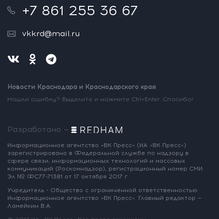
+7 861 255 36 67
vkkrd@mail.ru
Новости Краснодара и Краснодарского края
Нашли ошибку? Выделите и нажмите Ctrl+Enter. Спасибо!
Разработано —
Информационное агентство «ВК Пресс»
(ИА «ВК Пресс»)
зарегистрировано
в Федеральной службе по надзору
в
сфере связи, информационных
технологий и массовых
коммуникаций
(Роскомнадзор),
регистрационный номер СМИ:
Эл № ФС77-71381
от 17 октября 2017 г.
Учредитель - Общество с ограниченной
ответственностью
Информационное
агентство «ВК Пресс».
Главный редактор —
Ламейкин В.А.