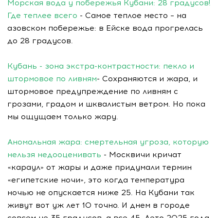
Морская вода у побережья Кубани: 28 градусов!
Где теплее всего
- Самое теплое место – на
азовском побережье: в Ейске вода прогрелась
до 28 градусов.
Кубань - зона экстра-контрастности: пекло и
штормовое по ливням
- Сохраняются и жара, и
штормовое предупреждение по ливням с
грозами, градом и шквалистым ветром. Но пока
мы ощущаем только жару.
Аномальная жара: смертельная угроза, которую
нельзя недооценивать
- Москвичи кричат
«караул» от жары и даже придумали термин
«египетские ночи», это когда температура
ночью не опускается ниже 25. На Кубани так
живут вот уж лет 10 точно. И днем в городе
совсем не 35 градусов, а все 45. Лето 2025 года