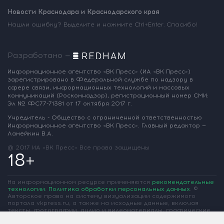
Новости Краснодара и Краснодарского края
Нашли ошибку? Выделите и нажмите Ctrl+Enter. Спасибо!
Разработано —
Информационное агентство «ВК Пресс»
(ИА «ВК Пресс»)
зарегистрировано
в Федеральной службе по надзору
в
сфере связи, информационных
технологий и массовых
коммуникаций
(Роскомнадзор),
регистрационный номер СМИ:
Эл № ФС77-71381
от 17 октября 2017 г.
Учредитель - Общество с ограниченной
ответственностью
Информационное
агентство «ВК Пресс».
Главный редактор —
Ламейкин В.А.
@ 2017 ИА «ВК Пресс»
Все права защищены
18+
На информационном ресурсе применяются
рекомендательные
технологии
.
Политика обработки персональных данных
.
©
Авторское право на систему визуализации содержимого
портала vkpress.ru, а также на исходные данные, включая
тексты, фотографии, аудио и видеоматериалы, графические
изображения, иные произведения и товарные знаки