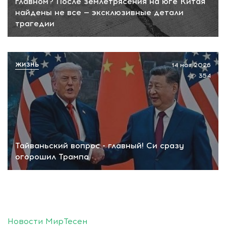
главном? После землетрясения на юге Китая
найдены не все — эксклюзивные детали
трагедии
ЖИЗНЬ
14 мая 2026
354
Тайваньский вопрос - главный! Си сразу
огорошил Трампа
Новости МирТесен