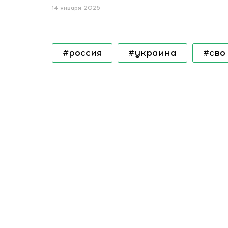
14 января 2025
#россия
#украина
#сво