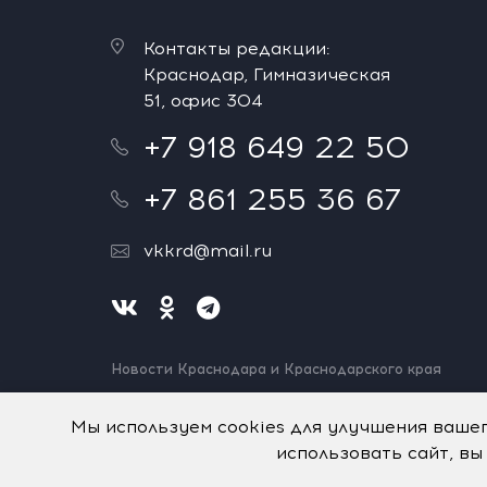
Контакты редакции:
Краснодар, Гимназическая
51, офис 304
+7 918 649 22 50
+7 861 255 36 67
vkkrd@mail.ru
Новости Краснодара и Краснодарского края
Нашли ошибку? Выделите и нажмите Ctrl+Enter.
Спасибо!
Мы используем cookies для улучшения ваше
использовать сайт, вы