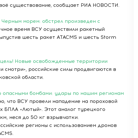
своё существование, сообщает РИА НОВОСТИ.
 Черным морем: обстрел произведен с
чное время ВСУ осуществили ракетный
выпустив шесть ракет ATACMS и шесть Storm
 цель! Новые освобожденные территории
и смотри», российские силы продвигаются в
ковской области.
о опасными бомбами: удары по нашим регионам
о, что ВСУ провели нападение на пороховой
х БПЛА «Лютый». Этот аналог турецкого
км, неся до 50 кг взрывчатки.
оссийские регионы с использованием дронов
TACMS.