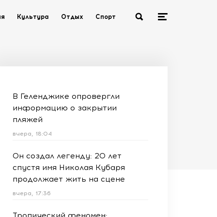
ия
Культура
Отдых
Спорт
В Геленджике опровергли
информацию о закрытии
пляжей
вчера, 18:04
Он создал легенду: 20 лет
спустя имя Николая Кубаря
продолжает жить на сцене
вчера, 17:36
Тропический феномен: