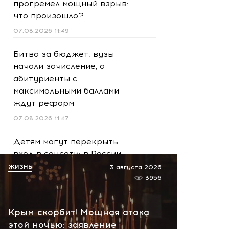
прогремел мощный взрыв:
что произошло?
07.08.2026 11:49
Битва за бюджет: вузы
начали зачисление, а
абитуриенты с
максимальными баллами
ждут реформ
07.08.2026 11:47
Детям могут перекрыть
вход в соцсети: в России
готовят новые правила для
ЖИЗНЬ
3 августа 2026
SIM-карт
3956
07.08.2026 11:07
Крым скорбит! Мощная атака
Что скрывает древний
этой ночью: заявление
город у моря? Эрмитаж