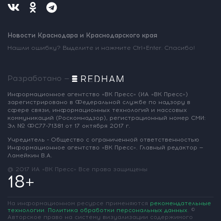
Новости Краснодара и Краснодарского края
Нашли ошибку? Выделите и нажмите Ctrl+Enter. Спасибо!
Разработано —
Информационное агентство «ВК Пресс»
(ИА «ВК Пресс»)
зарегистрировано
в Федеральной службе по надзору
в
сфере связи, информационных
технологий и массовых
коммуникаций
(Роскомнадзор),
регистрационный номер СМИ:
Эл № ФС77-71381
от 17 октября 2017 г.
Учредитель - Общество с ограниченной
ответственностью
Информационное
агентство «ВК Пресс».
Главный редактор —
Ламейкин В.А.
@ 2017 ИА «ВК Пресс»
Все права защищены
18+
На информационном ресурсе применяются
рекомендательные
технологии
.
Политика обработки персональных данных
.
©
Авторское право на систему визуализации содержимого