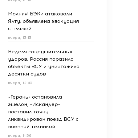
Молния! БЭКи атаковали
Ялту: объявлена эвакуация
с пляжей
вчера, 13:13
Неделя сокрушительных
ударов: Россия поразила
объекты ВСУ и уничтожила
десятки судов
вчера, 12:43
«Герань» остановила
эшелон, «Искандер»
поставил точку:
ликвидирован поезд ВСУ с
военной техникой
вчера, 11:56