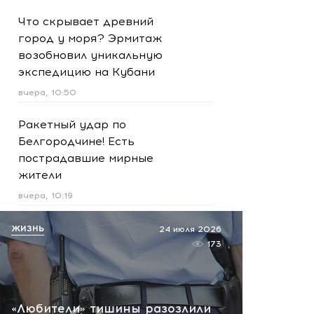
Что скрывает древний
город у моря? Эрмитаж
возобновил уникальную
экспедицию на Кубани
вчера, 10:50
Ракетный удар по
Белгородчине! Есть
пострадавшие мирные
жители
вчера, 10:19
Срочно! В Геленджике и
ЖИЗНЬ
24 июля 2026
Новороссийске громко -
173
работает ПВО:
рекомендуется уйти с
пляжей
«Любители» тишины разозлили