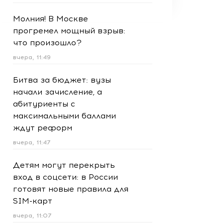
Молния! В Москве
прогремел мощный взрыв:
что произошло?
вчера, 11:49
Битва за бюджет: вузы
начали зачисление, а
абитуриенты с
максимальными баллами
ждут реформ
вчера, 11:47
Детям могут перекрыть
вход в соцсети: в России
готовят новые правила для
SIM-карт
вчера, 11:07