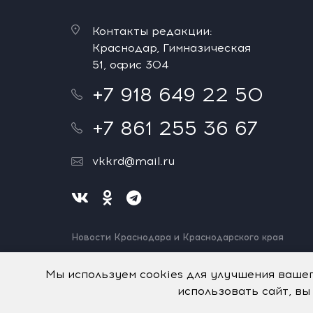
Контакты редакции:
Краснодар, Гимназическая
51, офис 304
+7 918 649 22 50
+7 861 255 36 67
vkkrd@mail.ru
Новости Краснодара и Краснодарского края
Нашли ошибку? Выделите и нажмите Ctrl+Enter.
Спасибо!
Мы используем cookies для улучшения ваше
использовать сайт, вы