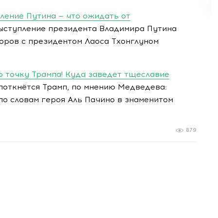
ление Путина — что ожидать от
ыступление президента Владимира Путина
оров с президентом Лаоса Тхонглуном
ю точку Трампа! Куда заведет тщеславие
поткнётся Трамп, по мнению Медведева:
 по словам героя Аль Пачино в знаменитом
879