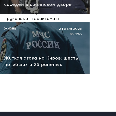
вчера, 10:13
соседей в сочинском дворе
НАТО планирует и
руководит терактами в
России! Сенсационное
ЖИЗНЬ
24 июля 2026
заявление хакеров
390
вчера, 10:07
Жуткая атака на Киров: шесть
погибших и 26 раненых