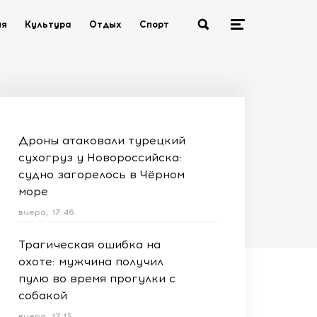
ия
Культура
Отдых
Спорт
Дроны атаковали турецкий
сухогруз у Новороссийска:
судно загорелось в Чёрном
море
вчера, 17:46
Трагическая ошибка на
охоте: мужчина получил
пулю во время прогулки с
собакой
вчера, 17:13