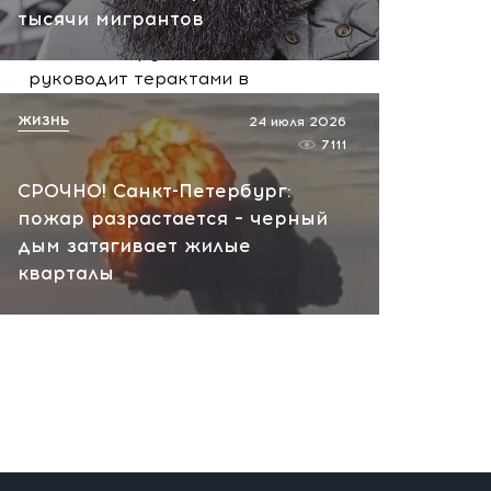
вчера, 10:13
тысячи мигрантов
НАТО планирует и
руководит терактами в
России! Сенсационное
ЖИЗНЬ
24 июля 2026
заявление хакеров
7111
вчера, 10:07
СРОЧНО! Санкт-Петербург:
пожар разрастается – черный
дым затягивает жилые
кварталы