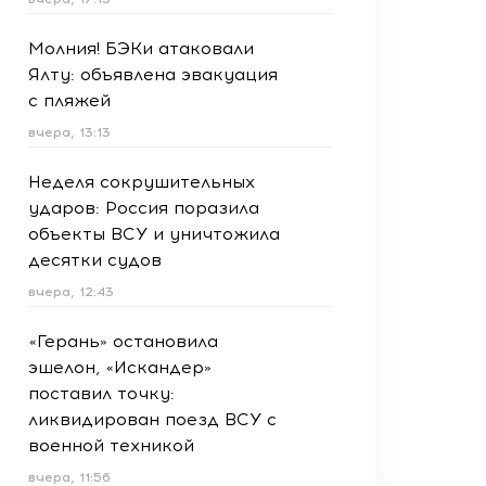
Молния! БЭКи атаковали
Ялту: объявлена эвакуация
с пляжей
вчера, 13:13
Неделя сокрушительных
ударов: Россия поразила
объекты ВСУ и уничтожила
десятки судов
вчера, 12:43
«Герань» остановила
эшелон, «Искандер»
поставил точку:
ликвидирован поезд ВСУ с
военной техникой
вчера, 11:56