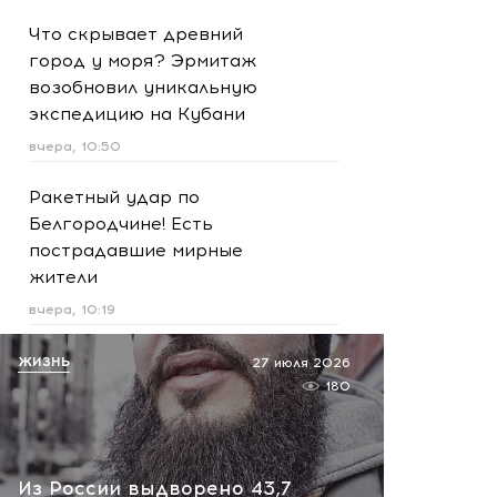
Что скрывает древний
город у моря? Эрмитаж
возобновил уникальную
экспедицию на Кубани
вчера, 10:50
Ракетный удар по
Белгородчине! Есть
пострадавшие мирные
жители
вчера, 10:19
Срочно! В Геленджике и
ЖИЗНЬ
27 июля 2026
Новороссийске громко -
180
работает ПВО:
рекомендуется уйти с
пляжей
Из России выдворено 43,7