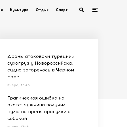
ия
Культура
Отдых
Спорт
Дроны атаковали турецкий
сухогруз у Новороссийска:
судно загорелось в Чёрном
море
вчера, 17:46
Трагическая ошибка на
охоте: мужчина получил
пулю во время прогулки с
собакой
вчера, 17:13