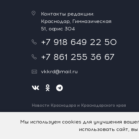
Контакты редакции:
Краснодар, Гимназическая
51, офис 304
+7 918 649 22 50
+7 861 255 36 67
vkkrd@mail.ru
Новости Краснодара и Краснодарского края
Нашли ошибку? Выделите и нажмите Ctrl+Enter.
Спасибо!
Мы используем cookies для улучшения ваше
использовать сайт, вы