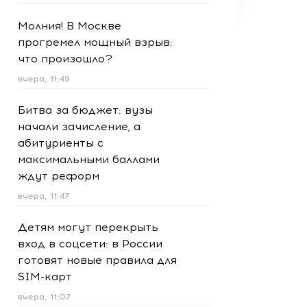
Молния! В Москве
прогремел мощный взрыв:
что произошло?
вчера, 11:49
Битва за бюджет: вузы
начали зачисление, а
абитуриенты с
максимальными баллами
ждут реформ
вчера, 11:47
Детям могут перекрыть
вход в соцсети: в России
готовят новые правила для
SIM-карт
вчера, 11:07