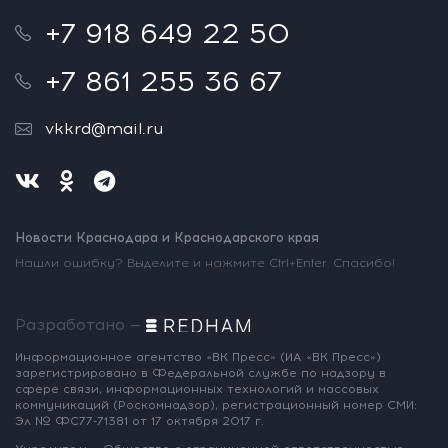
+7 918 649 22 50
+7 861 255 36 67
vkkrd@mail.ru
Новости Краснодара и Краснодарского края
Нашли ошибку? Выделите и нажмите Ctrl+Enter. Спасибо!
Разработано —
Информационное агентство «ВК Пресс»
(ИА «ВК Пресс»)
зарегистрировано
в Федеральной службе по надзору
в
сфере связи, информационных
технологий и массовых
коммуникаций
(Роскомнадзор),
регистрационный номер СМИ:
Эл № ФС77-71381
от 17 октября 2017 г.