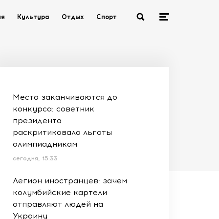
ия
Культура
Отдых
Спорт
Места заканчиваются до
конкурса: советник
президента
раскритиковала льготы
олимпиадникам
сегодня, 15:33
Легион иностранцев: зачем
колумбийские картели
отправляют людей на
Украину