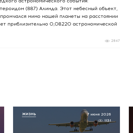
едкого астрономического события:
тероидом (887) Алинда. Этот небесный объект,
 промчался мимо нашей планеты на расстоянии
ляет приблизительно 0,08220 астрономической
2847
ЖИЗНЬ
7 июня 2026
1131