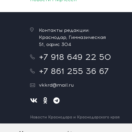
Контакты редакции:
Краснодар, Гимназическая
51, офис 304
+7 918 649 22 50
+7 861 255 36 67
vkkrd@mail.ru
Новости Краснодара и Краснодарского края
Нашли ошибку? Выделите и нажмите Ctrl+Enter.
Спасибо!