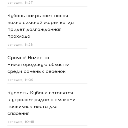
сегодня, 11:27
Кубань накрывает новая
волна сильной жары: когда
придет долгожданная
прохлада
сегодня, 11:23
Срочно! Налет на
Нижегородскую область:
среди раненых ребенок
сегодня, 11:09
Курорты Кубани готовятся
к угрозам: рядом с пляжами
появились места для
спасения
сегодня, 10:45