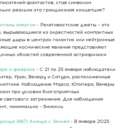
 писателей-фантастов, став символом
лько реальна эта грандиозная концепция?
онтаны энергии
- Релятивистские джеты – это
ы, вырывающиеся из окрестностей компактных
рные дыры в центрах галактик или нейтронные
тляющие космические явления представляют
адочных областей современной астрофизики.
варе и феврале
- С 21 по 25 января наблюдатели
итер, Уран, Венеру и Сатурн, расположенные
клиптике. Наблюдение Марса, Юпитера, Венеры
зом при условии благоприятных
я светового загрязнения. Для наблюдения
нт, минимально – бинокль.
роида (887) Алинда с Землей
- В январе 2025