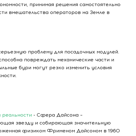
ономности, принимая решения самостоятельно
сти вмешательства операторов на Земле в
серьезную проблему для посадочных модулей.
 способна повреждать механические части и
ыльные бури могут резко изменить условия
ности.
 реальности
- Сфера Дайсона –
ающая звезду и собирающая значительную
дложенная физиком Фрименом Дайсоном в 1960