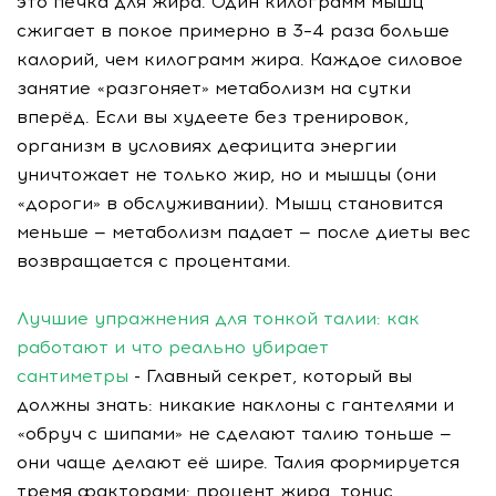
это печка для жира. Один килограмм мышц
сжигает в покое примерно в 3–4 раза больше
калорий, чем килограмм жира. Каждое силовое
занятие «разгоняет» метаболизм на сутки
вперёд. Если вы худеете без тренировок,
организм в условиях дефицита энергии
уничтожает не только жир, но и мышцы (они
«дороги» в обслуживании). Мышц становится
меньше — метаболизм падает — после диеты вес
возвращается с процентами.
Лучшие упражнения для тонкой талии: как
работают и что реально убирает
сантиметры
- Главный секрет, который вы
должны знать: никакие наклоны с гантелями и
«обруч с шипами» не сделают талию тоньше —
они чаще делают её шире. Талия формируется
тремя факторами: процент жира, тонус