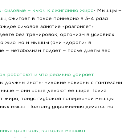
: силовые — ключ к сжиганию жира
- Мышцы —
шц сжигает в покое примерно в 3–4 раза
аждое силовое занятие «разгоняет»
деете без тренировок, организм в условиях
 жир, но и мышцы (они «дороги» в
е — метаболизм падает — после диеты вес
ак работают и что реально убирает
вы должны знать: никакие наклоны с гантелями
оньше — они чаще делают её шире. Талия
т жира, тонус глубокой поперечной мышцы
вых мышц. Поэтому упражнения делятся на
лавные факторы, которые мешают