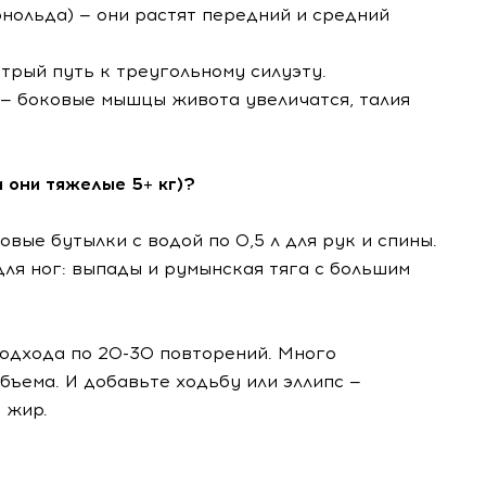
рнольда) — они растят передний и средний
стрый путь к треугольному силуэту.
а — боковые мышцы живота увеличатся, талия
и они тяжелые 5+ кг)?
вые бутылки с водой по 0,5 л для рук и спины.
для ног: выпады и румынская тяга с большим
подхода по 20-30 повторений. Много
бъема. И добавьте ходьбу или эллипс —
 жир.