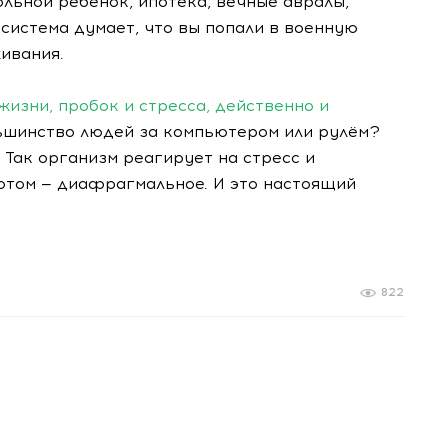
больной ребенок, ипотека, вечные авралы,
система думает, что вы попали в военную
ивания.
жизни, пробок и стресса, действенно и
льшинство людей за компьютером или рулём?
 Так организм реагирует на стресс и
отом — диафрагмальное. И это настоящий
822