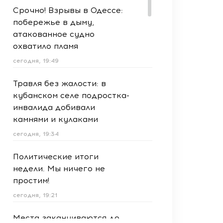
Срочно! Взрывы в Одессе:
побережье в дыму,
атакованное судно
охватило пламя
сегодня, 19:49
Травля без жалости: в
кубанском селе подростка-
инвалида добивали
камнями и кулаками
сегодня, 19:34
Политические итоги
недели. Мы ничего не
простим!
сегодня, 19:21
Места заканчиваются до