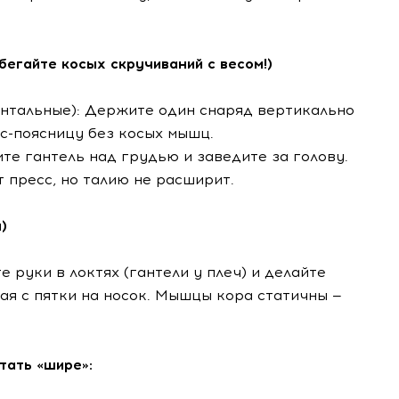
збегайте косых скручиваний с весом!)
онтальные): Держите один снаряд вертикально
сс-поясницу без косых мышц.
ните гантель над грудью и заведите за голову.
 пресс, но талию не расширит.
)
те руки в локтях (гантели у плеч) и делайте
ая с пятки на носок. Мышцы кора статичны —
тать «шире»: