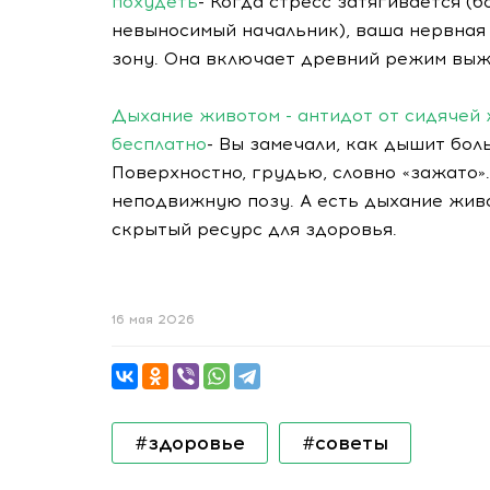
похудеть
- Когда стресс затягивается (
невыносимый начальник), ваша нервная 
зону. Она включает древний режим выж
Дыхание животом - антидот от сидячей 
бесплатно
- Вы замечали, как дышит бо
Поверхностно, грудью, словно «зажато».
неподвижную позу. А есть дыхание жив
скрытый ресурс для здоровья.
16 мая 2026
#здоровье
#советы