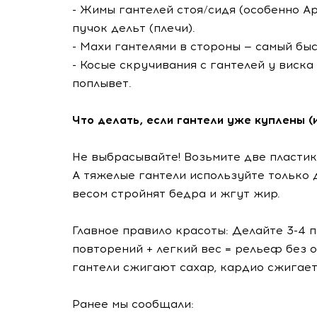
- Жимы гантелей стоя/сидя (особенно А
пучок дельт (плечи).
- Махи гантелями в стороны — самый бы
- Косые скручивания с гантелей у виск
поплывет.
Что делать, если гантели уже куплены (
Не выбрасывайте! Возьмите две пластико
А тяжелые гантели используйте только 
весом стройнят бедра и жгут жир.
Главное правило красоты: Делайте 3-4 
повторений + легкий вес = рельеф без о
гантели сжигают сахар, кардио сжигает
Ранее мы сообщали: