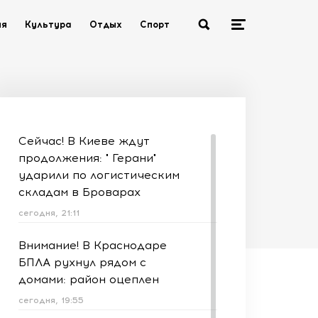
ия
Культура
Отдых
Спорт
Сейчас! В Киеве ждут
продолжения: " Герани"
ударили по логистическим
складам в Броварах
сегодня, 21:11
Внимание! В Краснодаре
БПЛА рухнул рядом с
домами: район оцеплен
сегодня, 19:55