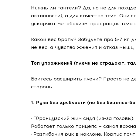
Нужны ли гантели? Да, но не для похуд
активности), а для качества тела. Они с
ускоряют метаболизм, превращая тело в
Какой вес брать? Забудьте про 5-7 кг дл
не вес, а чувство жжения и отказ мышц 
Топ упражнений (плечи не страдают, тал
Боитесь расширить плечи? Просто не де
стороны.
1. Руки без дряблости (но без бицепса-ба
· Французский жим сидя (из-за головы):
Работает только трицепс — самая важна
· Разгибания рук в наклоне: Корпус поч