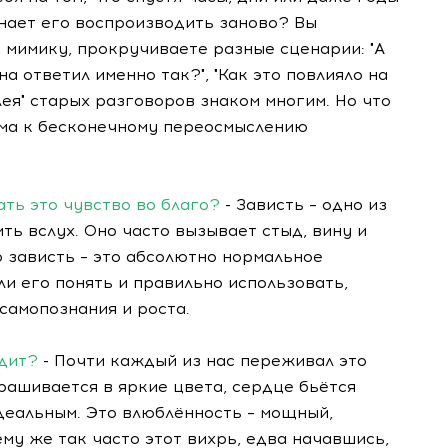
инает его воспроизводить заново? Вы
 мимику, прокручиваете разные сценарии: "А
она ответил именно так?", "Как это повлияло на
ея" старых разговоров знаком многим. Но что
ума к бесконечному переосмыслению
ть это чувство во благо?
- Зависть – одно из
ить вслух. Оно часто вызывает стыд, вину и
 зависть – это абсолютно нормальное
ли его понять и правильно использовать,
самопознания и роста.
дит?
- Почти каждый из нас переживал это
рашивается в яркие цвета, сердце бьётся
деальным. Это влюблённость – мощный,
у же так часто этот вихрь, едва начавшись,