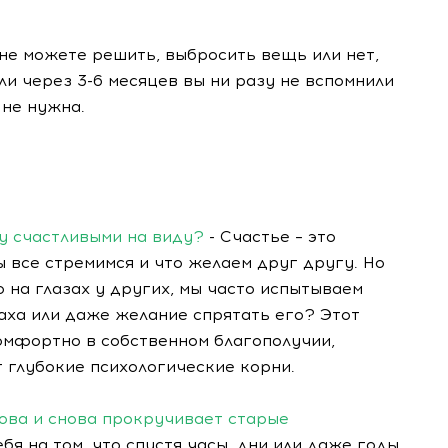
 не можете решить, выбросить вещь или нет,
ли через 3-6 месяцев вы ни разу не вспомнили
 не нужна.
у счастливыми на виду?
- Счастье – это
ы все стремимся и что желаем друг другу. Но
о на глазах у других, мы часто испытываем
раха или даже желание спрятать его? Этот
омфортно в собственном благополучии,
т глубокие психологические корни.
ова и снова прокручивает старые
бя на том, что спустя часы, дни или даже годы