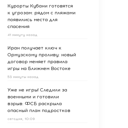
Курорты Кубани готовятся
к угрозам: рядом с пляжами
появились места для
спасения
41 минуту назад
Иран получает ключ к
Ормузскому проливу: новый
договор меняет правила
игры на Ближнем Востоке
53 минуты назад
Уже не игры! Следили за
военными и готовили
взрыв: ФСБ раскрыла
опасный план подростков
сегодня, 10:09