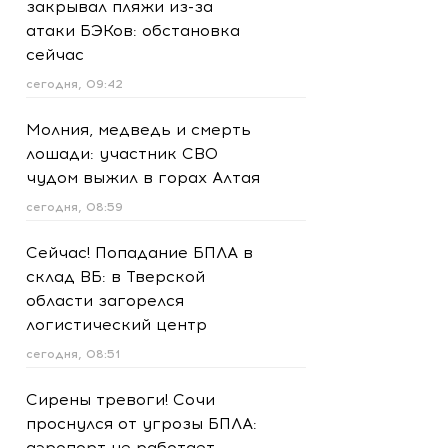
закрывал пляжи из-за
атаки БЭКов: обстановка
сейчас
сегодня, 09:42
Молния, медведь и смерть
лошади: участник СВО
чудом выжил в горах Алтая
сегодня, 08:59
Сейчас! Попадание БПЛА в
склад ВБ: в Тверской
области загорелся
логистический центр
сегодня, 08:51
Сирены тревоги! Сочи
проснулся от угрозы БПЛА:
аэропорт не работает