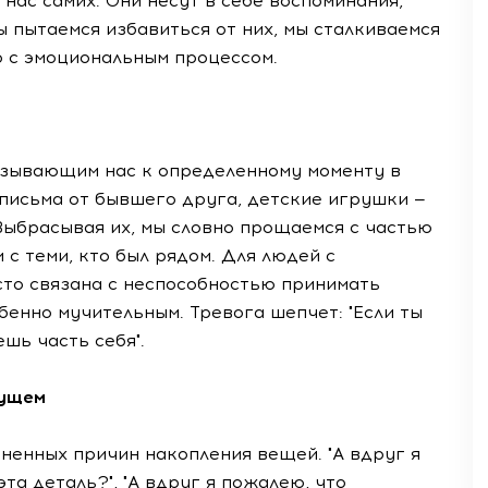
нас самих. Они несут в себе воспоминания,
ы пытаемся избавиться от них, мы сталкиваемся
о с эмоциональным процессом.
язывающим нас к определенному моменту в
письма от бывшего друга, детские игрушки —
Выбрасывая их, мы словно прощаемся с частью
и с теми, кто был рядом. Для людей с
то связана с неспособностью принимать
бенно мучительным. Тревога шепчет: "Если ты
шь часть себя".
дущем
аненных причин накопления вещей. "А вдруг я
эта деталь?", "А вдруг я пожалею, что