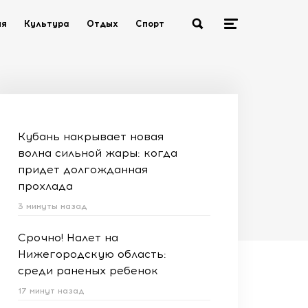
ия
Культура
Отдых
Спорт
Кубань накрывает новая
волна сильной жары: когда
придет долгожданная
прохлада
3 минуты назад
Срочно! Налет на
Нижегородскую область:
среди раненых ребенок
17 минут назад