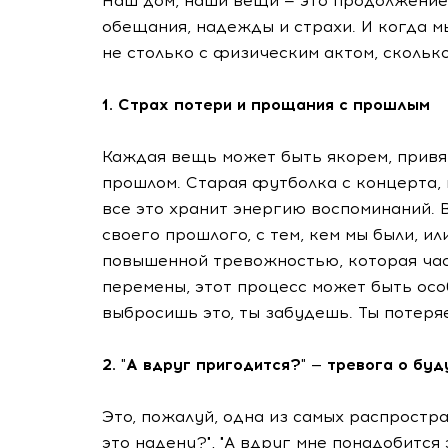
Наш дом, наши вещи — это продолжение 
обещания, надежды и страхи. И когда м
не столько с физическим актом, скольк
1. Страх потери и прощания с прошлым
Каждая вещь может быть якорем, прив
прошлом. Старая футболка с концерта, 
все это хранит энергию воспоминаний. 
своего прошлого, с тем, кем мы были, ил
повышенной тревожностью, которая час
перемены, этот процесс может быть осо
выбросишь это, ты забудешь. Ты потеряе
2. "А вдруг пригодится?" — тревога о бу
Это, пожалуй, одна из самых распростр
это надену?", "А вдруг мне понадобится 