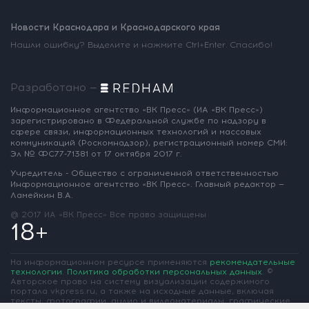
Новости Краснодара и Краснодарского края
Нашли ошибку? Выделите и нажмите Ctrl+Enter. Спасибо!
Разработано —
Информационное агентство «ВК Пресс»
(ИА «ВК Пресс»)
зарегистрировано
в Федеральной службе по надзору
в
сфере связи, информационных
технологий и массовых
коммуникаций
(Роскомнадзор),
регистрационный номер СМИ:
Эл № ФС77-71381
от 17 октября 2017 г.
Учредитель - Общество с ограниченной
ответственностью
Информационное
агентство «ВК Пресс».
Главный редактор —
Ламейкин В.А.
@ 2017 ИА «ВК Пресс»
Все права защищены
18+
На информационном ресурсе применяются
рекомендательные
технологии
.
Политика обработки персональных данных
.
©
Авторское право на систему визуализации содержимого
портала vkpress.ru, а также на исходные данные, включая
тексты, фотографии, аудио и видеоматериалы, графические