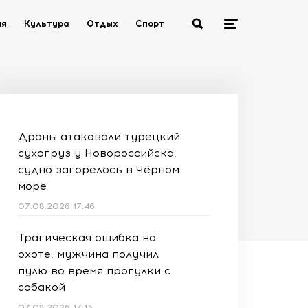
ия
Культура
Отдых
Спорт
Дроны атаковали турецкий
сухогруз у Новороссийска:
судно загорелось в Чёрном
море
07.08.2026 17:46
Трагическая ошибка на
охоте: мужчина получил
пулю во время прогулки с
собакой
07.08.2026 17:13