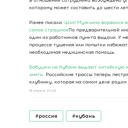
В отношении сотрудника возбуждено уг
которому может составить до шести ле
Ранее писали:
Шок! Мужчина ворвался в
самое страшное
По предварительной ин
один из работников пункта выдачи. У н
процессе тушения или попытки избежать
необходимая медицинская помощь.
Бабушки на Кубани выдают китайскую к
знать
Российские трассы теперь пестр
клубнику, которая на самом деле родом 
18 апреля 2026
#россия
#кубань