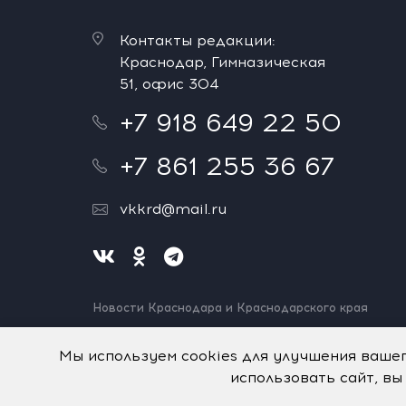
Контакты редакции:
Краснодар, Гимназическая
51, офис 304
+7 918 649 22 50
+7 861 255 36 67
vkkrd@mail.ru
Новости Краснодара и Краснодарского края
Нашли ошибку? Выделите и нажмите Ctrl+Enter.
Спасибо!
Мы используем cookies для улучшения ваше
использовать сайт, вы