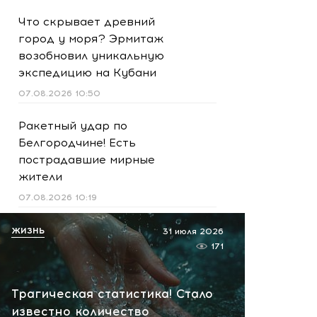
Что скрывает древний
город у моря? Эрмитаж
возобновил уникальную
экспедицию на Кубани
07.08.2026 10:50
Ракетный удар по
Белгородчине! Есть
пострадавшие мирные
жители
07.08.2026 10:19
Срочно! В Геленджике и
ЖИЗНЬ
31 июля 2026
Новороссийске громко -
171
работает ПВО:
рекомендуется уйти с
Трагическая статистика! Стало
пляжей
известно количество