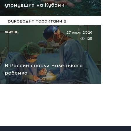
07.08.2026 10:13
утонувших на Кубани
НАТО планирует и
руководит терактами в
России! Сенсационное
ЖИЗНЬ
27 июля 2026
заявление хакеров
125
07.08.2026 10:07
В России спасли маленького
ребенка