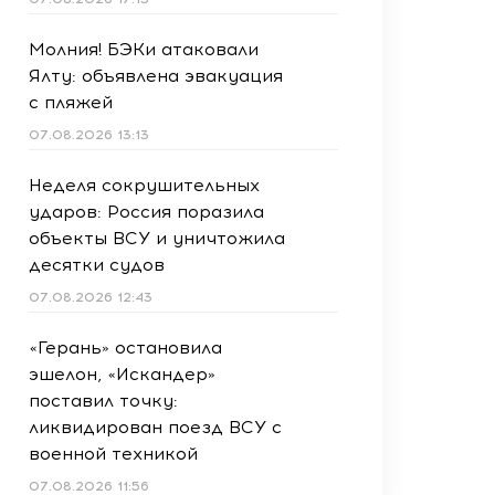
Молния! БЭКи атаковали
Ялту: объявлена эвакуация
с пляжей
07.08.2026 13:13
Неделя сокрушительных
ударов: Россия поразила
объекты ВСУ и уничтожила
десятки судов
07.08.2026 12:43
«Герань» остановила
эшелон, «Искандер»
поставил точку:
ликвидирован поезд ВСУ с
военной техникой
07.08.2026 11:56