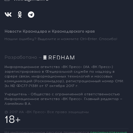
Новости Краснодара и Краснодарского края
Нашли ошибку? Выделите и нажмите Ctrl+Enter. Спасибо!
Разработано —
Информационное агентство «ВК Пресс»
(ИА «ВК Пресс»)
зарегистрировано
в Федеральной службе по надзору
в
сфере связи, информационных
технологий и массовых
коммуникаций
(Роскомнадзор),
регистрационный номер СМИ:
Эл № ФС77-71381
от 17 октября 2017 г.
Учредитель - Общество с ограниченной
ответственностью
Информационное
агентство «ВК Пресс».
Главный редактор —
Ламейкин В.А.
@ 2017 ИА «ВК Пресс»
Все права защищены
18+
На информационном ресурсе применяются
рекомендательные