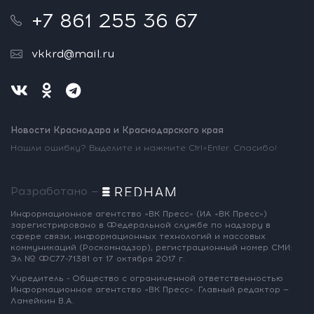
+7 861 255 36 67
vkkrd@mail.ru
Новости Краснодара и Краснодарского края
Нашли ошибку? Выделите и нажмите Ctrl+Enter. Спасибо!
Разработано —
Информационное агентство «ВК Пресс»
(ИА «ВК Пресс»)
зарегистрировано
в Федеральной службе по надзору
в
сфере связи, информационных
технологий и массовых
коммуникаций
(Роскомнадзор),
регистрационный номер СМИ:
Эл № ФС77-71381
от 17 октября 2017 г.
Учредитель - Общество с ограниченной
ответственностью
Информационное
агентство «ВК Пресс».
Главный редактор —
Ламейкин В.А.