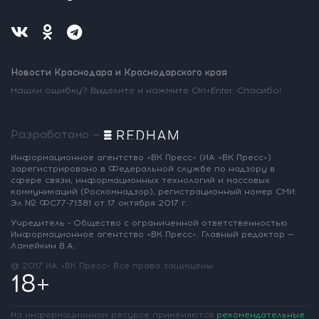
Новости Краснодара и Краснодарского края
Нашли ошибку? Выделите и нажмите Ctrl+Enter. Спасибо!
Разработано —
Информационное агентство «ВК Пресс»
(ИА «ВК Пресс»)
зарегистрировано
в Федеральной службе по надзору
в
сфере связи, информационных
технологий и массовых
коммуникаций
(Роскомнадзор),
регистрационный номер СМИ:
Эл № ФС77-71381
от 17 октября 2017 г.
Учредитель - Общество с ограниченной
ответственностью
Информационное
агентство «ВК Пресс».
Главный редактор —
Ламейкин В.А.
@ 2017 ИА «ВК Пресс»
Все права защищены
18+
На информационном ресурсе применяются
рекомендательные