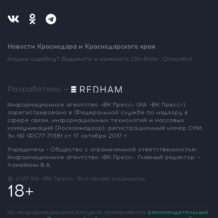
Новости Краснодара и Краснодарского края
Нашли ошибку? Выделите и нажмите Ctrl+Enter. Спасибо!
Разработано —
Информационное агентство «ВК Пресс»
(ИА «ВК Пресс»)
зарегистрировано
в Федеральной службе по надзору
в
сфере связи, информационных
технологий и массовых
коммуникаций
(Роскомнадзор),
регистрационный номер СМИ:
Эл № ФС77-71381
от 17 октября 2017 г.
Учредитель - Общество с ограниченной
ответственностью
Информационное
агентство «ВК Пресс».
Главный редактор —
Ламейкин В.А.
@ 2017 ИА «ВК Пресс»
Все права защищены
18+
На информационном ресурсе применяются
рекомендательные