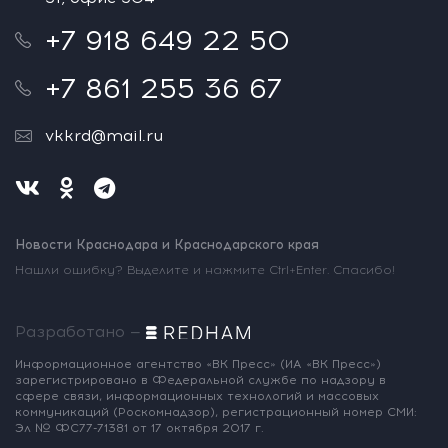
+7 918 649 22 50
+7 861 255 36 67
vkkrd@mail.ru
Новости Краснодара и Краснодарского края
Нашли ошибку? Выделите и нажмите Ctrl+Enter. Спасибо!
Разработано —
Информационное агентство «ВК Пресс»
(ИА «ВК Пресс»)
зарегистрировано
в Федеральной службе по надзору
в
сфере связи, информационных
технологий и массовых
коммуникаций
(Роскомнадзор),
регистрационный номер СМИ:
Эл № ФС77-71381
от 17 октября 2017 г.