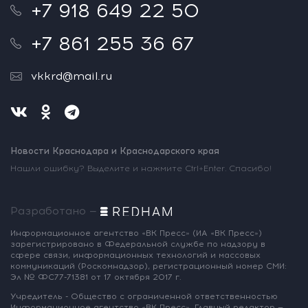
+7 918 649 22 50
+7 861 255 36 67
vkkrd@mail.ru
Новости Краснодара и Краснодарского края
Нашли ошибку? Выделите и нажмите Ctrl+Enter. Спасибо!
Разработано —
Информационное агентство «ВК Пресс»
(ИА «ВК Пресс»)
зарегистрировано
в Федеральной службе по надзору
в
сфере связи, информационных
технологий и массовых
коммуникаций
(Роскомнадзор),
регистрационный номер СМИ:
Эл № ФС77-71381
от 17 октября 2017 г.
Учредитель - Общество с ограниченной
ответственностью
Информационное
агентство «ВК Пресс».
Главный редактор —