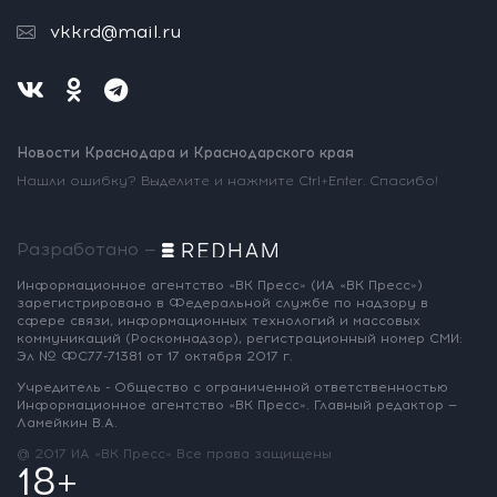
vkkrd@mail.ru
Новости Краснодара и Краснодарского края
Нашли ошибку? Выделите и нажмите Ctrl+Enter. Спасибо!
Разработано —
Информационное агентство «ВК Пресс»
(ИА «ВК Пресс»)
зарегистрировано
в Федеральной службе по надзору
в
сфере связи, информационных
технологий и массовых
коммуникаций
(Роскомнадзор),
регистрационный номер СМИ:
Эл № ФС77-71381
от 17 октября 2017 г.
Учредитель - Общество с ограниченной
ответственностью
Информационное
агентство «ВК Пресс».
Главный редактор —
Ламейкин В.А.
@ 2017 ИА «ВК Пресс»
Все права защищены
18+