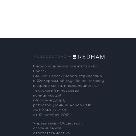
Разработано —
Информационное агентство «ВК
Пресс»
(ИА «ВК Пресс») зарегистрировано
в Федеральной службе по надзору
в сфере связи, информационных
технологий и массовых
коммуникаций
(Роскомнадзор),
регистрационный номер СМИ:
Эл № ФС77-71381
от 17 октября 2017 г.
Учредитель - Общество с
ограниченной
ответственностью