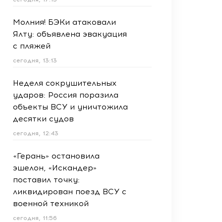
Молния! БЭКи атаковали
Ялту: объявлена эвакуация
с пляжей
сегодня, 13:13
Неделя сокрушительных
ударов: Россия поразила
объекты ВСУ и уничтожила
десятки судов
сегодня, 12:43
«Герань» остановила
эшелон, «Искандер»
поставил точку:
ликвидирован поезд ВСУ с
военной техникой
сегодня, 11:56