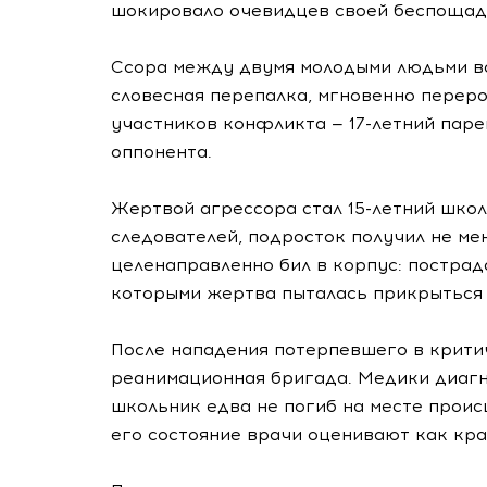
шокировало очевидцев своей беспощад
Ссора между двумя молодыми людьми всп
словесная перепалка, мгновенно переро
участников конфликта — 17-летний паре
оппонента.
Жертвой агрессора стал 15-летний шко
следователей, подросток получил не ме
целенаправленно бил в корпус: пострада
которыми жертва пыталась прикрыться 
После нападения потерпевшего в крити
реанимационная бригада. Медики диаг
школьник едва не погиб на месте проис
его состояние врачи оценивают как кра