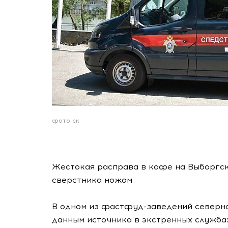
фото ск
Жестокая расправа в кафе на Выборгск
сверстника ножом
В одном из фастфуд-заведений северно
данным источника в экстренных служба