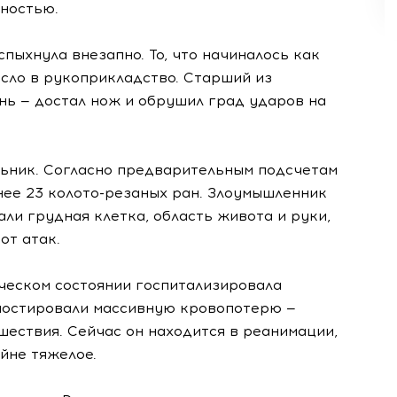
ностью.
ыхнула внезапно. То, что начиналось как
сло в рукоприкладство. Старший из
нь — достал нож и обрушил град ударов на
льник. Согласно предварительным подсчетам
нее 23 колото-резаных ран. Злоумышленник
ли грудная клетка, область живота и руки,
от атак.
ческом состоянии госпитализировала
ностировали массивную кровопотерю —
шествия. Сейчас он находится в реанимации,
йне тяжелое.