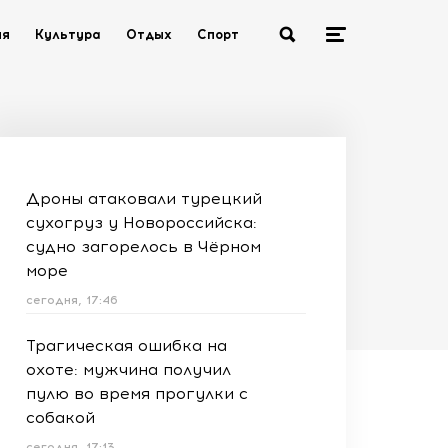
ия
Культура
Отдых
Спорт
Дроны атаковали турецкий
сухогруз у Новороссийска:
судно загорелось в Чёрном
море
сегодня, 17:46
Трагическая ошибка на
охоте: мужчина получил
пулю во время прогулки с
собакой
сегодня, 17:13