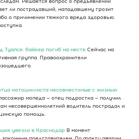
следам. Решается вопрос о предъявлении
ивет ли пострадавший, нападавшему грозит
либо о причинении тяжкого вреда здоровью.
оступка.
 Туапсе: байкер погиб на месте
Сейчас на
тивная группа. Правоохранители
изошедшего.
отца мотоциклиста несовместимые с жизнью
пассажир мопеда — отец подростка — получил
Сам несовершеннолетний водитель пострадал и
ицинскую помощь.
вших увезли в Краснодар
В момент
с законным представителем. По факту аварии