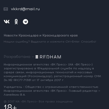
vkkrd@mail.ru
Новости Краснодара и Краснодарского края
Нашли ошибку? Выделите и нажмите Ctrl+Enter. Спасибо!
Разработано —
Информационное агентство «ВК Пресс»
(ИА «ВК Пресс»)
зарегистрировано
в Федеральной службе по надзору
в
сфере связи, информационных
технологий и массовых
коммуникаций
(Роскомнадзор),
регистрационный номер СМИ:
Эл № ФС77-71381
от 17 октября 2017 г.
Учредитель - Общество с ограниченной
ответственностью
Информационное
агентство «ВК Пресс».
Главный редактор —
Ламейкин В.А.
@ 2017 ИА «ВК Пресс»
Все права защищены
18+