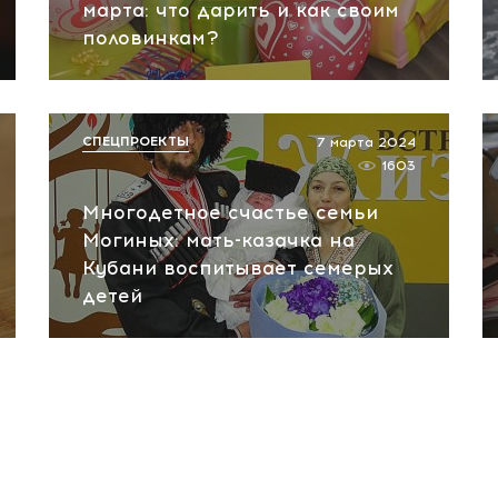
марта: что дарить и как своим
половинкам?
СПЕЦПРОЕКТЫ
7 марта 2024
1603
Многодетное счастье семьи
Могиных: мать-казачка на
Кубани воспитывает семерых
детей