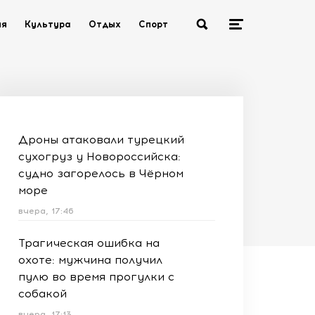
ия
Культура
Отдых
Спорт
Дроны атаковали турецкий
сухогруз у Новороссийска:
судно загорелось в Чёрном
море
вчера, 17:46
Трагическая ошибка на
охоте: мужчина получил
пулю во время прогулки с
собакой
вчера, 17:13