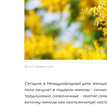
Фото: freepik.com
Сегодня, в Международный день женщин
пола получат в подарок мимозы – солне
традиционно символичные – многие сем
веточку мимозы как неотъемлемую часть