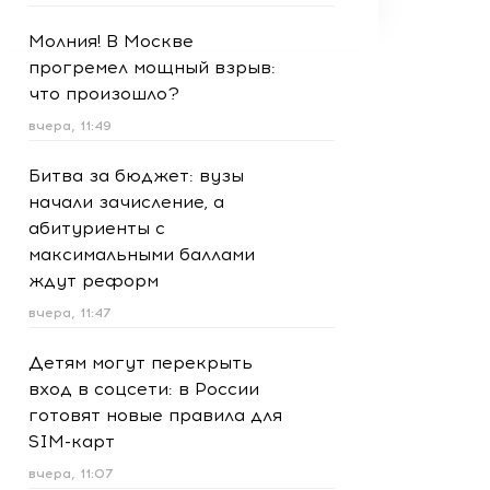
Молния! В Москве
прогремел мощный взрыв:
что произошло?
вчера, 11:49
Битва за бюджет: вузы
начали зачисление, а
абитуриенты с
максимальными баллами
ждут реформ
вчера, 11:47
Детям могут перекрыть
вход в соцсети: в России
готовят новые правила для
SIM-карт
вчера, 11:07