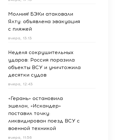
Молния! БЭКи атаковали
Ялту: объявлена эвакуация
с пляжей
вчера, 13:13
Неделя сокрушительных
ударов: Россия поразила
объекты ВСУ и уничтожила
десятки судов
вчера, 12:43
«Герань» остановила
эшелон, «Искандер»
поставил точку:
ликвидирован поезд ВСУ с
военной техникой
вчера, 11:56