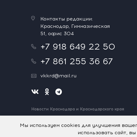
Контакты редакции:
Краснодар, Гимназическая
51, офис 304
+7 918 649 22 50
+7 861 255 36 67
vkkrd@mail.ru
Новости Краснодара и Краснодарского края
Нашли ошибку? Выделите и нажмите Ctrl+Enter.
Спасибо!
Мы используем cookies для улучшения ваше
использовать сайт, вы