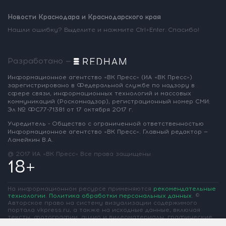
Новости Краснодара и Краснодарского края
Нашли ошибку? Выделите и нажмите Ctrl+Enter. Спасибо!
Разработано —
Информационное агентство «ВК Пресс»
(ИА «ВК Пресс»)
зарегистрировано
в Федеральной службе по надзору
в
сфере связи, информационных
технологий и массовых
коммуникаций
(Роскомнадзор),
регистрационный номер СМИ:
Эл № ФС77-71381
от 17 октября 2017 г.
Учредитель - Общество с ограниченной
ответственностью
Информационное
агентство «ВК Пресс».
Главный редактор —
Ламейкин В.А.
@ 2017 ИА «ВК Пресс»
Все права защищены
18+
На информационном ресурсе применяются
рекомендательные
технологии
.
Политика обработки персональных данных
.
©
Авторское право на систему визуализации содержимого
портала vkpress.ru, а также на исходные данные, включая
тексты, фотографии, аудио и видеоматериалы, графические
изображения, иные произведения и товарные знаки