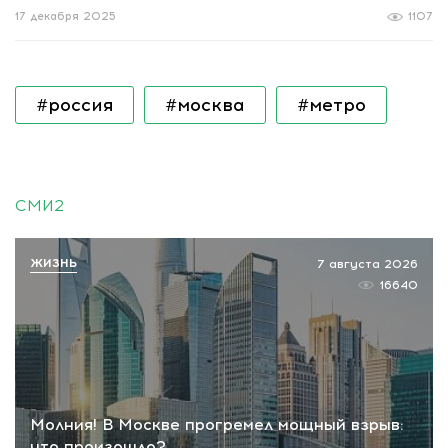
17 декабря 2025
1107
#россия
#москва
#метро
СМИ2
ЖИЗНЬ
7 августа 2026
16640
Молния! В Москве прогремел мощный взрыв:
что произошло?