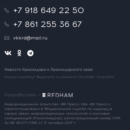
+7 918 649 22 50
+7 861 255 36 67
vkkrd@mail.ru
Новости Краснодара и Краснодарского края
Нашли ошибку? Выделите и нажмите Ctrl+Enter. Спасибо!
Разработано —
Информационное агентство «ВК Пресс»
(ИА «ВК Пресс»)
зарегистрировано
в Федеральной службе по надзору
в
сфере связи, информационных
технологий и массовых
коммуникаций
(Роскомнадзор),
регистрационный номер СМИ:
Эл № ФС77-71381
от 17 октября 2017 г.