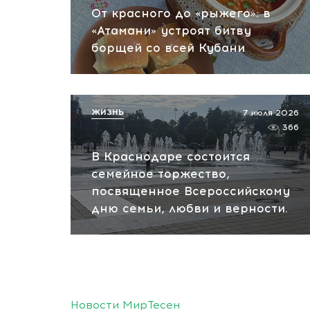
От красного до «рыжего»: в
«Атамани» устроят битву
борщей со всей Кубани
ЖИЗНЬ
7 июля 2026
366
В Краснодаре состоится
семейное торжество,
посвященное Всероссийскому
дню семьи, любви и верности.
Новости МирТесен