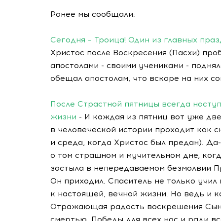
Ранее мы сообщали:
Сегодня – Троица! Один из главных пра
Христос после Воскресения (Пасхи) про
апостолами - своими учениками - поднял
обещал апостолам, что вскоре на них со
После Страстной пятницы всегда наступ
жизни
- И каждая из пятниц вот уже дв
в человеческой истории проходит как с
и среда, когда Христос был предан).
Да
о том страшном и мучительном дне, ког
застыла в непередаваемом безмолвии Пр
Он приходил. Спаситель не только учил 
к настоящей, вечной жизни. Но ведь и к
Отражающая радость воскрешения Сына
смертью. Победы для всех нас и ради вс