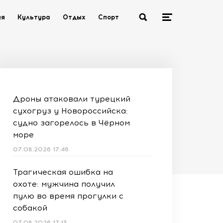
ия
Культура
Отдых
Спорт
Дроны атаковали турецкий
сухогруз у Новороссийска:
судно загорелось в Чёрном
море
07.08.2026 17:46
Трагическая ошибка на
охоте: мужчина получил
пулю во время прогулки с
собакой
07.08.2026 17:13