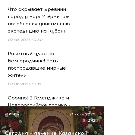
Что скрывает древний
город у моря? Эрмитаж
возобновил уникальную
экспедицию на Кубани
07.08.2026 10:50
Ракетный удар по
Белгородчине! Есть
пострадавшие мирные
жители
07.08.2026 10:19
Срочно! В Геленджике и
Новороссийске громко -
работает ПВО:
ЖИЗНЬ
21 июля 2026
рекомендуется уйти с
242
пляжей
Сегодня – явление Казанской