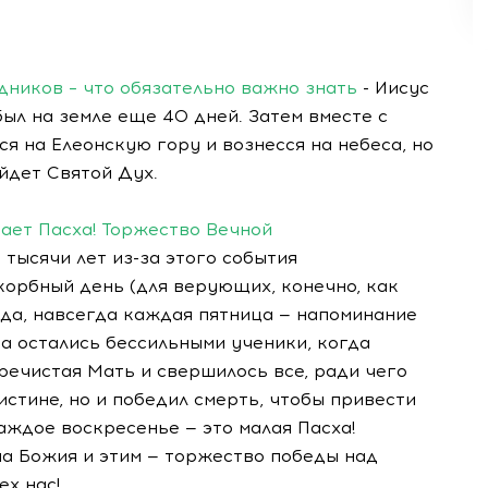
здников – что обязательно важно знать
- Иисус
был на земле еще 40 дней. Затем вместе с
ся на Елеонскую гору и вознесся на небеса, но
йдет Святой Дух.
ает Пасха! Торжество Вечной
е тысячи лет
из-за
этого события
корбный день (для верующих, конечно, как
-да
, навсегда каждая пятница — напоминание
да остались бессильными ученики, когда
ечистая Мать и свершилось все, ради чего
истине, но и победил смерть, чтобы привести
аждое воскресенье — это малая Пасха!
 Божия и этим — торжество победы над
ех нас!