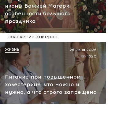
07.08.2026 10:13
иконы Божией Матери:
особенности большого
НАТО планирует и
праздника
руководит терактами в
России! Сенсационное
заявление хакеров
07.08.2026 10:07
ЖИЗНЬ
25 июня 2026
1620
Питание при повышенном
холестерине: что можно и
нужно, а что строго запрещено