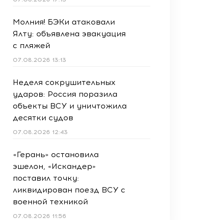
Молния! БЭКи атаковали
Ялту: объявлена эвакуация
с пляжей
07.08.2026 13:13
Неделя сокрушительных
ударов: Россия поразила
объекты ВСУ и уничтожила
десятки судов
07.08.2026 12:43
«Герань» остановила
эшелон, «Искандер»
поставил точку:
ликвидирован поезд ВСУ с
военной техникой
07.08.2026 11:56