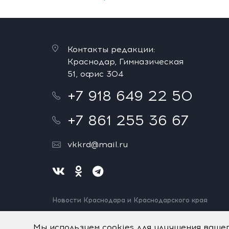
Контакты редакции:
Краснодар, Гимназическая
51, офис 304
+7 918 649 22 50
+7 861 255 36 67
vkkrd@mail.ru
Новости Краснодара и Краснодарского края
Нашли ошибку? Выделите и нажмите Ctrl+Enter.
Спасибо!
Мы используем cookies для улучшения ваше