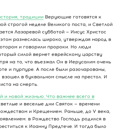
история, традиции
Верующие готовятся к
й строгой неделе Великого поста, и Светлой
тается Лазаревой субботой — Иисус Христос
 этом разнеслась широко, утверждая народ в
котором и говорили пророки. Но люди
оторый силой вернет еврейскому царству
тря на то, что въезжал Он в Иерусалим очень
лоте и пурпуре. А после были разочарованы,
 взошел в буквальном смысле на престол. И
иста на смерть.
й и новой жизнью. Что важнее всего в
светлые и веселые дни Святок — времени
ождеством и Крещением. Раньше, до V века,
гоявлением: в Рождество Господь родился в
реститься к Иоанну Предтече. И тогда было