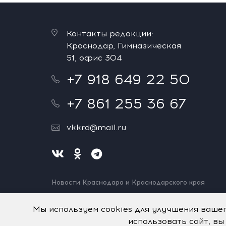
Контакты редакции:
Краснодар, Гимназическая
51, офис 304
+7 918 649 22 50
+7 861 255 36 67
vkkrd@mail.ru
Новости Краснодара и Краснодарского края
Нашли ошибку? Выделите и нажмите Ctrl+Enter.
Спасибо!
Мы используем cookies для улучшения ваше
использовать сайт, вы