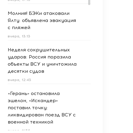
Молния! БЭКи атаковали
Ялту: объявлена эвакуация
с пляжей
вчера, 13:13
Неделя сокрушительных
ударов: Россия поразила
объекты ВСУ и уничтожила
десятки судов
вчера, 12:43
«Герань» остановила
эшелон, «Искандер»
поставил точку:
ликвидирован поезд ВСУ с
военной техникой
вчера, 11:56