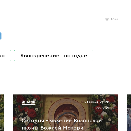
1733
ха
#воскресение господне
ЖИЗНЬ
21 июля 2026
239
Сегодня – явление Казанской
иконы Божией Матери: