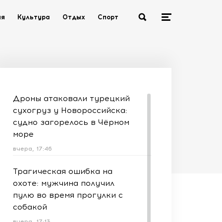
ия
Культура
Отдых
Спорт
Дроны атаковали турецкий
сухогруз у Новороссийска:
судно загорелось в Чёрном
море
вчера, 17:46
Трагическая ошибка на
охоте: мужчина получил
пулю во время прогулки с
собакой
вчера, 17:13