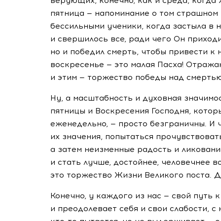
верующих, конечно, как и среда, когда 
пятница — напоминание о том страшном 
бессильными ученики, когда застыла в
и свершилось все, ради чего Он приходи
но и победил смерть, чтобы привести к
воскресенье — это малая Пасха! Отраж
и этим — торжество победы над смертью.
Ну, а масштабность и духовная значимо
пятницы и Воскресения Господня, котор
еженедельно, — просто безграничны. И 
их значения, попытаться прочувствовать
а затем неизменные радость и ликовани
и стать лучше, достойнее, человечнее 
это торжество Жизни Великого поста. Д
Конечно, у каждого из нас — свой путь 
и преодолевает себя и свои слабости, с