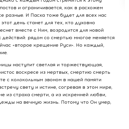
днако с каждым годом стремится к этому
постов и ограничивается, как в расхожем
е разные. И Пасха тоже будет для всех нас
 этот день станет для тех, кто духовно
еснет вместе с Ним, возродится для новой
х действий: рядом со смертью многое меняется
ейчас «второе крещение Руси». Но каждый,
ие.
тницы наступит светлая и торжествующая,
ристос воскресе из мертвых, смертию смерть
те с колокольным звоном в нашей памяти
тречу свету и истине, согревая в этом мире,
е из страха смерти, а из искренней любви,
дежды на вечную жизнь. Потому что Он умер,