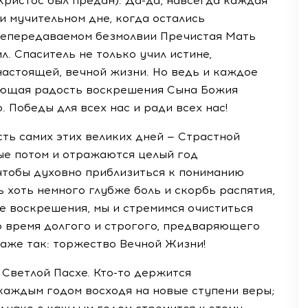
Христос был предан).
Да-да
, навсегда каждая
и мучительном дне, когда остались
 непередаваемом безмолвии Пречистая Мать
л. Спаситель не только учил истине,
 настоящей, вечной жизни. Но ведь и каждое
ающая радость воскрешения Сына Божия
 Победы для всех нас и ради всех нас!
сть самих этих великих дней — Страстной
ые потом и отражаются целый год
чтобы духовно приблизиться к пониманию
 хоть немного глубже боль и скорбь распятия,
е воскрешения, мы и стремимся очиститься
во время долгого и строгого, предваряющего
аже так: торжество Вечной Жизни!
к Светлой Пасхе.
Кто-то
держится
 каждым годом восходя на новые ступени веры;