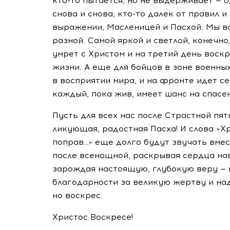
кто-то
пытается, но не выдерживает — о
снова и снова;
кто-то
далек от правил и 
выражении, Масленицей и Пасхой. Мы вс
разной. Самой яркой и светлой, конечно,
умрет с Христом и на третий день воскр
жизни. А еще для бойцов в зоне военны
в восприятии мира, и на фронте идет с
каждый, пока жив, имеет шанс на спасен
Пусть для всех нас после Страстной пя
ликующая, радостная Пасха! И слова «Х
поправ…» еще долго будут звучать вмес
после всенощной, раскрывая сердца навс
зарождая настоящую, глубокую веру — н
благодарности за великую жертву и на
но воскрес.
Христос Воскресе!