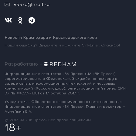
vkkrd@mail.ru
Новости Краснодара и Краснодарского края
Нашли ошибку? Выделите и нажмите Ctrl+Enter. Спасибо!
Разработано —
Информационное агентство «ВК Пресс»
(ИА «ВК Пресс»)
зарегистрировано
в Федеральной службе по надзору
в
сфере связи, информационных
технологий и массовых
коммуникаций
(Роскомнадзор),
регистрационный номер СМИ:
Эл № ФС77-71381
от 17 октября 2017 г.
Учредитель - Общество с ограниченной
ответственностью
Информационное
агентство «ВК Пресс».
Главный редактор —
Ламейкин В.А.
@ 2017 ИА «ВК Пресс»
Все права защищены
18+