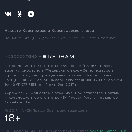
Новости Краснодара и Краснодарского края
Нашли ошибку? Выделите и нажмите Ctrl+Enter. Спасибо!
Разработано —
Информационное агентство «ВК Пресс»
(ИА «ВК Пресс»)
зарегистрировано
в Федеральной службе по надзору
в
сфере связи, информационных
технологий и массовых
коммуникаций
(Роскомнадзор),
регистрационный номер СМИ:
Эл № ФС77-71381
от 17 октября 2017 г.
Учредитель - Общество с ограниченной
ответственностью
Информационное
агентство «ВК Пресс».
Главный редактор —
Ламейкин В.А.
@ 2017 ИА «ВК Пресс»
Все права защищены
18+
На информационном ресурсе применяются
рекомендательные