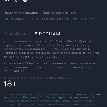
Новости Краснодара и Краснодарского края
Нашли ошибку? Выделите и нажмите Ctrl+Enter. Спасибо!
Разработано —
Информационное агентство «ВК Пресс»
(ИА «ВК Пресс»)
зарегистрировано
в Федеральной службе по надзору
в
сфере связи, информационных
технологий и массовых
коммуникаций
(Роскомнадзор),
регистрационный номер СМИ:
Эл № ФС77-71381
от 17 октября 2017 г.
Учредитель - Общество с ограниченной
ответственностью
Информационное
агентство «ВК Пресс».
Главный редактор —
Ламейкин В.А.
@ 2017 ИА «ВК Пресс»
Все права защищены
18+
На информационном ресурсе применяются
рекомендательные
технологии
.
Политика обработки персональных данных
.
©
Авторское право на систему визуализации содержимого
портала vkpress.ru, а также на исходные данные, включая