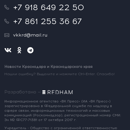
+7 918 649 22 50
+7 861 255 36 67
vkkrd@mail.ru
Новости Краснодара и Краснодарского края
Нашли ошибку? Выделите и нажмите Ctrl+Enter. Спасибо!
Разработано —
Информационное агентство «ВК Пресс»
(ИА «ВК Пресс»)
зарегистрировано
в Федеральной службе по надзору
в
сфере связи, информационных
технологий и массовых
коммуникаций
(Роскомнадзор),
регистрационный номер СМИ:
Эл № ФС77-71381
от 17 октября 2017 г.
Учредитель - Общество с ограниченной
ответственностью