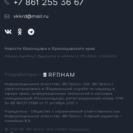
+7 861 255 36 67
vkkrd@mail.ru
Новости Краснодара и Краснодарского края
Нашли ошибку? Выделите и нажмите Ctrl+Enter. Спасибо!
Разработано —
Информационное агентство «ВК Пресс»
(ИА «ВК Пресс»)
зарегистрировано
в Федеральной службе по надзору
в
сфере связи, информационных
технологий и массовых
коммуникаций
(Роскомнадзор),
регистрационный номер СМИ:
Эл № ФС77-71381
от 17 октября 2017 г.
Учредитель - Общество с ограниченной
ответственностью
Информационное
агентство «ВК Пресс».
Главный редактор —
Ламейкин В.А.
@ 2017 ИА «ВК Пресс»
Все права защищены