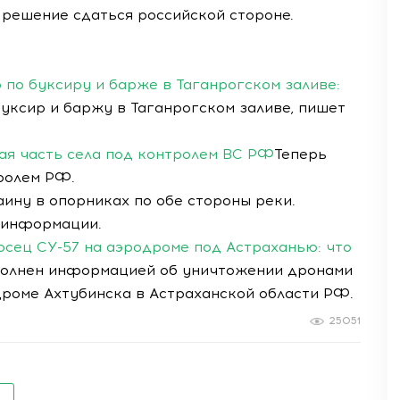
л решение сдаться российской стороне.
 по буксиру и барже в Таганрогском заливе:
уксир и баржу в Таганрогском заливе, пишет
ая часть села под контролем ВС РФ
Теперь
ролем РФ.
ину в опорниках по обе стороны реки.
 информации.
осец СУ-57 на аэродроме под Астраханью: что
полнен информацией об уничтожении дронами
дроме Ахтубинска в Астраханской области РФ.
25051