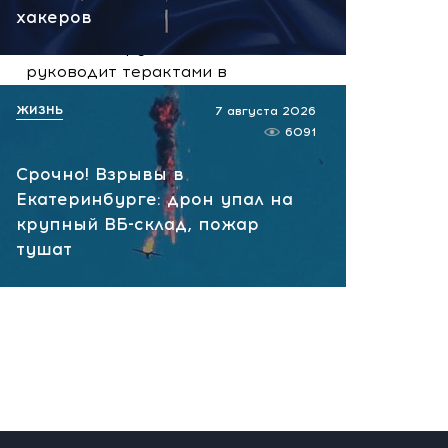
07.08.2026 10:13
хакеров
НАТО планирует и
руководит терактами в
России! Сенсационное
ЖИЗНЬ
7 августа 2026
заявление хакеров
6091
07.08.2026 10:07
Срочно! Взрывы в
Екатеринбурге: дрон упал на
крупный ВБ-склад, пожар
тушат