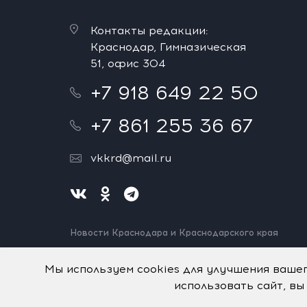
Контакты редакции:
Краснодар, Гимназическая
51, офис 304
+7 918 649 22 50
+7 861 255 36 67
vkkrd@mail.ru
Новости Краснодара и Краснодарского края
Нашли ошибку? Выделите и нажмите Ctrl+Enter.
Спасибо!
Мы используем cookies для улучшения ваше
использовать сайт, вы