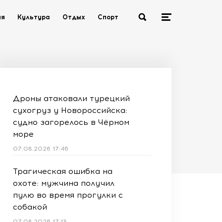
ия
Культура
Отдых
Спорт
Дроны атаковали турецкий
сухогруз у Новороссийска:
судно загорелось в Чёрном
море
07.08.2026 17:46
Трагическая ошибка на
охоте: мужчина получил
пулю во время прогулки с
собакой
07.08.2026 17:13