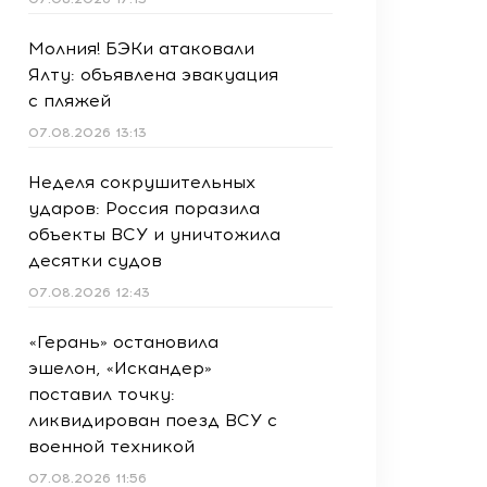
Молния! БЭКи атаковали
Ялту: объявлена эвакуация
с пляжей
07.08.2026 13:13
Неделя сокрушительных
ударов: Россия поразила
объекты ВСУ и уничтожила
десятки судов
07.08.2026 12:43
«Герань» остановила
эшелон, «Искандер»
поставил точку:
ликвидирован поезд ВСУ с
военной техникой
07.08.2026 11:56