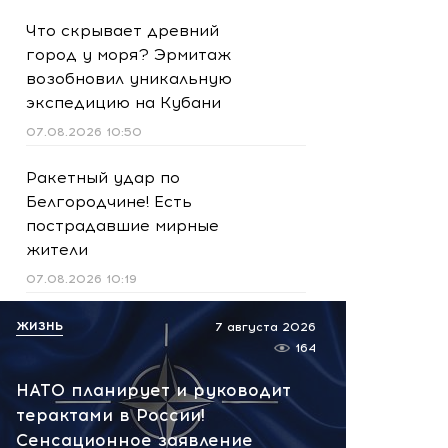
Что скрывает древний
город у моря? Эрмитаж
возобновил уникальную
экспедицию на Кубани
07.08.2026 10:50
Ракетный удар по
Белгородчине! Есть
пострадавшие мирные
жители
07.08.2026 10:19
Срочно! В Геленджике и
ЖИЗНЬ
7 августа 2026
Новороссийске громко -
164
работает ПВО:
НАТО планирует и руководит
рекомендуется уйти с
терактами в России!
пляжей
Сенсационное заявление