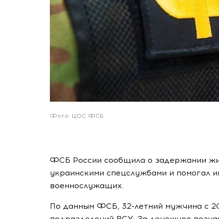
Фото: ЦОС ФСБ
ФСБ России сообщила о задержании жит
украинскими спецслужбами и помогал и
военнослужащих.
По данным ФСБ, 32-летний мужчина с 20
подразделений ВСУ. За денежное возна