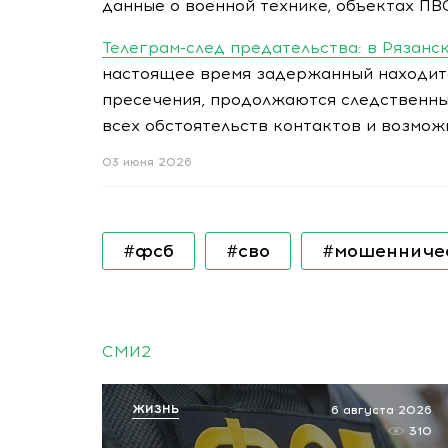
данные о военной технике, объектах П
Телеграм-след предательства: в Рязанс
настоящее время задержанный находитс
пресечения, продолжаются следственны
всех обстоятельств контактов и возмож
03 июня 2026
#фсб
#сво
#мошенниче
СМИ2
ЖИЗНЬ
6 августа 2026
310