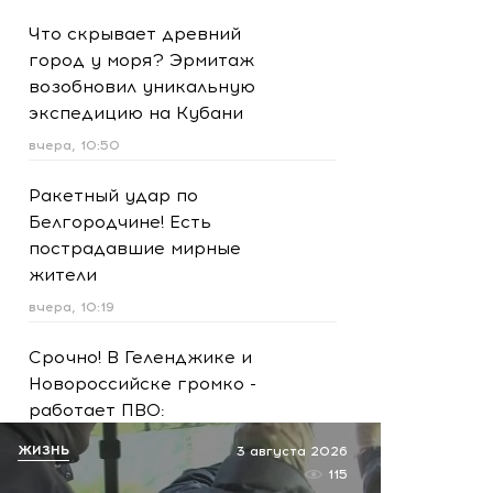
Что скрывает древний
город у моря? Эрмитаж
возобновил уникальную
экспедицию на Кубани
вчера, 10:50
Ракетный удар по
Белгородчине! Есть
пострадавшие мирные
жители
вчера, 10:19
Срочно! В Геленджике и
Новороссийске громко -
работает ПВО:
рекомендуется уйти с
ЖИЗНЬ
3 августа 2026
пляжей
115