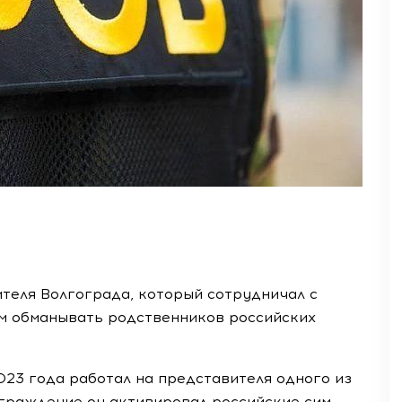
еля Волгограда, который сотрудничал с
м обманывать родственников российских
23 года работал на представителя одного из
граждение он активировал российские сим-