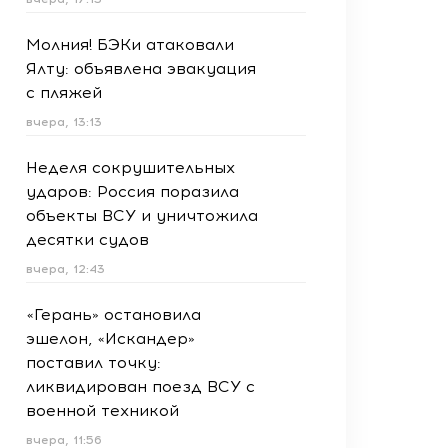
Молния! БЭКи атаковали
Ялту: объявлена эвакуация
с пляжей
вчера, 13:13
Неделя сокрушительных
ударов: Россия поразила
объекты ВСУ и уничтожила
десятки судов
вчера, 12:43
«Герань» остановила
эшелон, «Искандер»
поставил точку:
ликвидирован поезд ВСУ с
военной техникой
вчера, 11:56