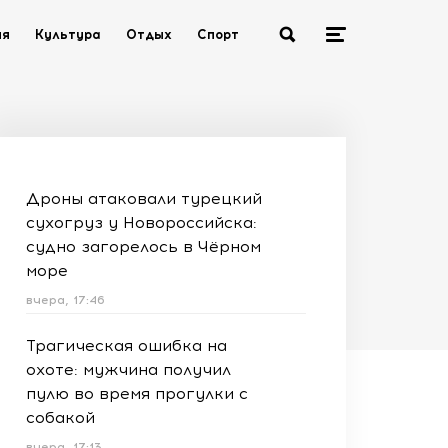
ия
Культура
Отдых
Спорт
Дроны атаковали турецкий
сухогруз у Новороссийска:
судно загорелось в Чёрном
море
вчера, 17:46
Трагическая ошибка на
охоте: мужчина получил
пулю во время прогулки с
собакой
вчера, 17:13