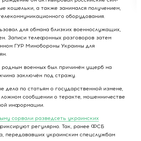
ые кошельки, а также занимался получением,
телекоммуникационного оборудования.
ьзовал для обмана близких военнослужащих,
ен. Записи телефонных разговоров затем
данном ГУР Минобороны Украины для
ян.
 родным военных был причинён ущерб на
жчина заключён под стражу.
 дела по статьям о государственной измене,
 ложном сообщении о теракте, мошенничестве
ной информации.
рыму сорвали разведсеть украинских
фиксируют регулярно. Так, ранее ФСБ
а, передававших украинским спецслужбам