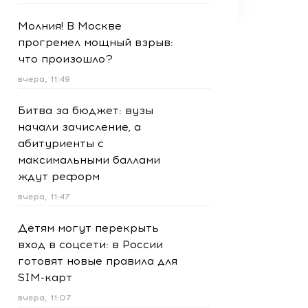
Молния! В Москве
прогремел мощный взрыв:
что произошло?
вчера, 11:49
Битва за бюджет: вузы
начали зачисление, а
абитуриенты с
максимальными баллами
ждут реформ
вчера, 11:47
Детям могут перекрыть
вход в соцсети: в России
готовят новые правила для
SIM-карт
вчера, 11:07