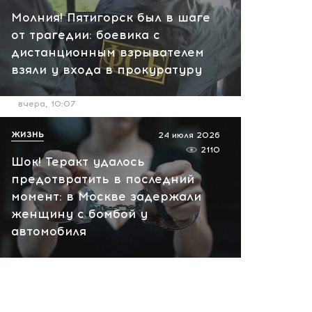
вчера, 10:13
Молния! Пятигорск был в шаге
НАТО планирует и
от трагедии: боевика с
руководит терактами в
дистанционным взрывателем
России! Сенсационное
взяли у входа в прокуратуру
заявление хакеров
вчера, 10:07
ЖИЗНЬ
24 июля 2026
2110
Шок! Теракт удалось
предотвратить в последний
момент: в Москве задержали
женщину с бомбой у
автомобиля