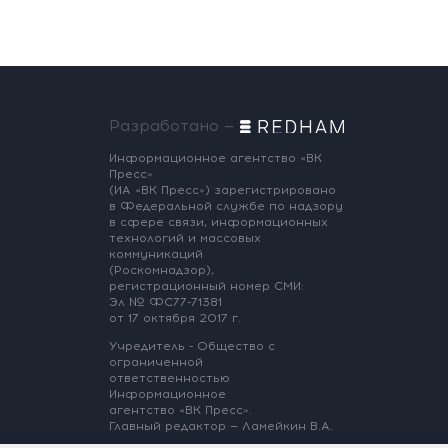
Разработано —
Информационное агентство «ВК
Пресс»
(ИА «ВК Пресс») зарегистрировано
в Федеральной службе по надзору
в сфере связи, информационных
технологий и массовых
коммуникаций
(Роскомнадзор),
регистрационный номер СМИ:
Эл № ФС77-71381
от 17 октября 2017 г.
Учредитель - Общество с
ограниченной
ответственностью
Информационное
агентство «ВК Пресс».
Главный редактор — Ламейкин В.А.