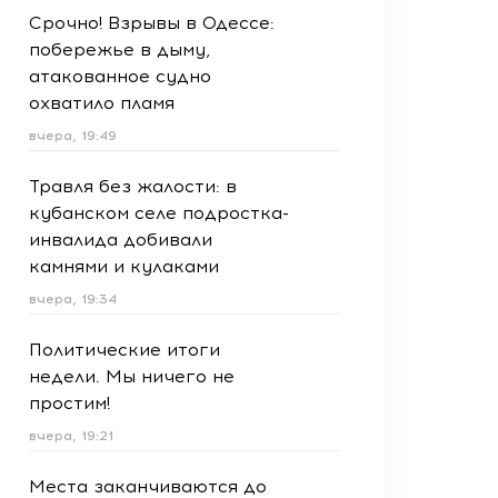
Срочно! Взрывы в Одессе:
побережье в дыму,
атакованное судно
охватило пламя
вчера, 19:49
Травля без жалости: в
кубанском селе подростка-
инвалида добивали
камнями и кулаками
вчера, 19:34
Политические итоги
недели. Мы ничего не
простим!
вчера, 19:21
Места заканчиваются до