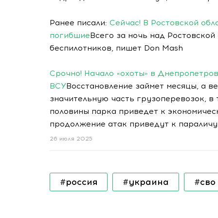
Ранее писали:
Сейчас! В Ростовской обл
погибшие
Всего за ночь над Ростовской
беспилотников, пишет Don Mash
Срочно! Начало «охоты» в Днепропетро
ВСУ
Восстановление займет месяцы, а в
значительную часть грузоперевозок, в 
половины парка приведет к экономичес
продолжение атак приведут к параличу
26 июля 2025
#россия
#украина
#сво