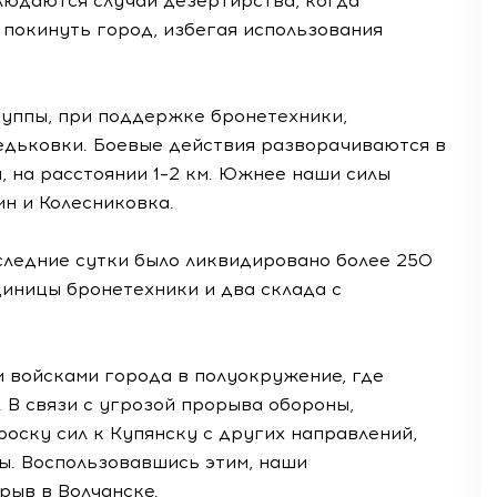
людаются случаи дезертирства, когда
покинуть город, избегая использования
уппы, при поддержке бронетехники,
едьковки. Боевые действия разворачиваются в
, на расстоянии 1–2 км. Южнее наши силы
н и Колесниковка.
следние сутки было ликвидировано более 250
иницы бронетехники и два склада с
 войсками города в полуокружение, где
. В связи с угрозой прорыва обороны,
оску сил к Купянску с других направлений,
ы. Воспользовавшись этим, наши
рыв в Волчанске.