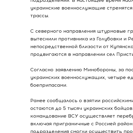
подразделений. В настоящее время наб
украинские военнослужащие стремятся 
трассы.
С северного направления штурмовые гр
вытеснили противника из Голубовки и Р
непосредственной близости от Купянска
продвигаются в направлении сел Присти
Согласно заявлению Минобороны, за по
украинских военнослужащих, четыре ед
боеприпасами.
Ранее сообщалось о взятии российскими
остаются до 5 тысяч украинских бойцов
командование ВСУ осуществляет перебр
включая приграничные с Россией район
подразделения смогли осуществить про