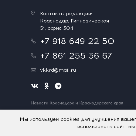
Контакты редакции:
Краснодар, Гимназическая
51, офис 304
+7 918 649 22 50
+7 861 255 36 67
vkkrd@mail.ru
Новости Краснодара и Краснодарского края
Нашли ошибку? Выделите и нажмите Ctrl+Enter.
Спасибо!
Мы используем cookies для улучшения ваше
использовать сайт, вы