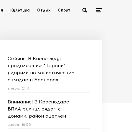
ия
Культура
Отдых
Спорт
Сейчас! В Киеве ждут
продолжения: " Герани"
ударили по логистическим
складам в Броварах
вчера, 21:11
Внимание! В Краснодаре
БПЛА рухнул рядом с
домами: район оцеплен
вчера, 19:55