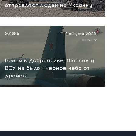
отправляют людей на Украину
пожар на НПЗ
вчера, 12:18
ЖИЗНЬ
6 августа 2026
208
Бойня в Доброполье! Шансов у
ВСУ не было - черное небо от
дронов