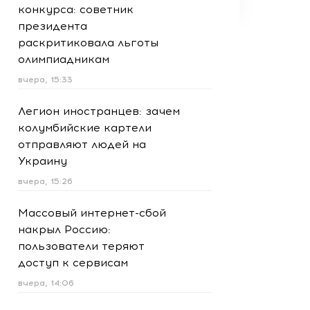
конкурса: советник
президента
раскритиковала льготы
олимпиадникам
вчера, 15:33
Легион иностранцев: зачем
колумбийские картели
отправляют людей на
Украину
вчера, 15:26
Массовый интернет-сбой
накрыл Россию:
пользователи теряют
доступ к сервисам
вчера, 14:06