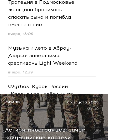
Трагедия в Подмосковье:
женщина бросилась
спасать сына и погибла
вместе с ним
вчера, 13:09
Музыка и лето в Абрау-
Дюрсо: завершился
фестиваль Light Weekend
вчера, 12:39
Футбол. Кубок России.
«Краснодар» победил по
пенальти «Ахмат»
ЖИЗНЬ
6 августа 2026
49
вчера, 12:30
Масштабная атака на
Легион иностранцев: зачем
Ярославскую область!
колумбийские картели
Обломки БПЛА вызвали