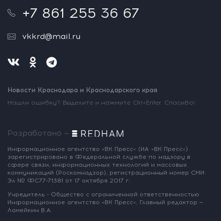
+7 861 255 36 67
vkkrd@mail.ru
Новости Краснодара и Краснодарского края
Нашли ошибку? Выделите и нажмите Ctrl+Enter. Спасибо!
Разработано —
Информационное агентство «ВК Пресс»
(ИА «ВК Пресс»)
зарегистрировано
в Федеральной службе по надзору
в
сфере связи, информационных
технологий и массовых
коммуникаций
(Роскомнадзор),
регистрационный номер СМИ:
Эл № ФС77-71381
от 17 октября 2017 г.
Учредитель - Общество с ограниченной
ответственностью
Информационное
агентство «ВК Пресс».
Главный редактор —
Ламейкин В.А.