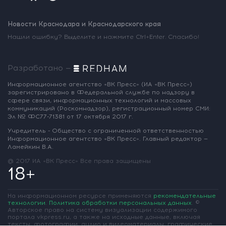
Новости Краснодара и Краснодарского края
Нашли ошибку? Выделите и нажмите Ctrl+Enter. Спасибо!
Разработано —
Информационное агентство «ВК Пресс»
(ИА «ВК Пресс»)
зарегистрировано
в Федеральной службе по надзору
в
сфере связи, информационных
технологий и массовых
коммуникаций
(Роскомнадзор),
регистрационный номер СМИ:
Эл № ФС77-71381
от 17 октября 2017 г.
Учредитель - Общество с ограниченной
ответственностью
Информационное
агентство «ВК Пресс».
Главный редактор —
Ламейкин В.А.
@ 2017 ИА «ВК Пресс»
Все права защищены
18+
На информационном ресурсе применяются
рекомендательные
технологии
.
Политика обработки персональных данных
.
©
Авторское право на систему визуализации содержимого
портала vkpress.ru, а также на исходные данные, включая
тексты, фотографии, аудио и видеоматериалы, графические