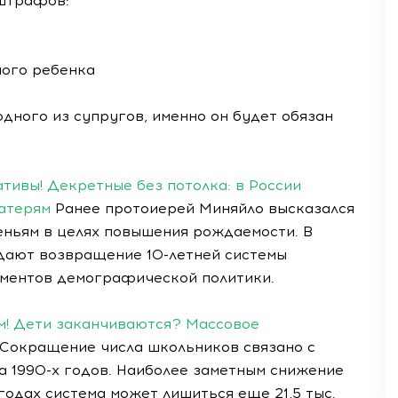
штрафов:
ного ребенка
одного из супругов, именно он будет обязан
ивы! Декретные без потолка: в России
атерям
Ранее протоиерей Миняйло высказался
еньям в целях повышения рождаемости. В
ают возвращение 10-летней системы
ументов демографической политики.
м! Дети заканчиваются? Массовое
Сокращение числа школьников связано с
 1990-х годов. Наиболее заметным снижение
годах система может лишиться еще 21,5 тыс.