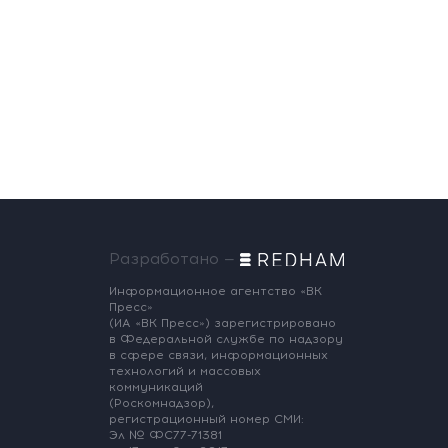
пенальти «Ахмат»
вчера, 12:30
Разработано —
Информационное агентство «ВК
Пресс»
(ИА «ВК Пресс») зарегистрировано
в Федеральной службе по надзору
в сфере связи, информационных
технологий и массовых
коммуникаций
(Роскомнадзор),
регистрационный номер СМИ:
Эл № ФС77-71381