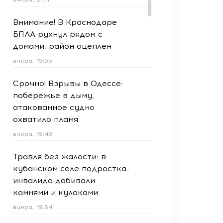
Внимание! В Краснодаре
БПЛА рухнул рядом с
домами: район оцеплен
вчера, 19:55
Срочно! Взрывы в Одессе:
побережье в дыму,
атакованное судно
охватило пламя
вчера, 19:49
Травля без жалости: в
кубанском селе подростка-
инвалида добивали
камнями и кулаками
вчера, 19:34