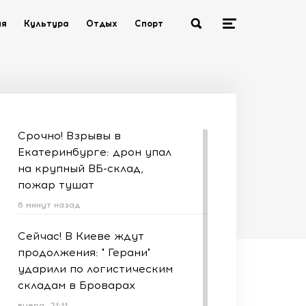
ия
Культура
Отдых
Спорт
Срочно! Взрывы в
Екатеринбурге: дрон упал
на крупный ВБ-склад,
пожар тушат
6 минут назад
Сейчас! В Киеве ждут
продолжения: " Герани"
ударили по логистическим
складам в Броварах
вчера, 21:11