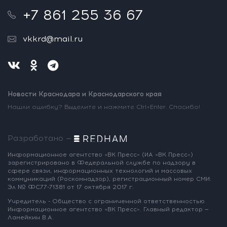
+7 861 255 36 67
vkkrd@mail.ru
Новости Краснодара и Краснодарского края
Нашли ошибку? Выделите и нажмите Ctrl+Enter. Спасибо!
Разработано —
Информационное агентство «ВК Пресс»
(ИА «ВК Пресс»)
зарегистрировано
в Федеральной службе по надзору
в
сфере связи, информационных
технологий и массовых
коммуникаций
(Роскомнадзор),
регистрационный номер СМИ:
Эл № ФС77-71381
от 17 октября 2017 г.
Учредитель - Общество с ограниченной
ответственностью
Информационное
агентство «ВК Пресс».
Главный редактор —
Ламейкин В.А.