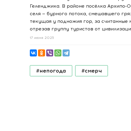
Геленджика. В районе посёлка Архипо-
селя — бурного потока, смешавшего гряз
текущая у подножия гор, за считанные 
отрезав группу туристов от цивилизаци
17 июня 2025
#непогода
#смерч