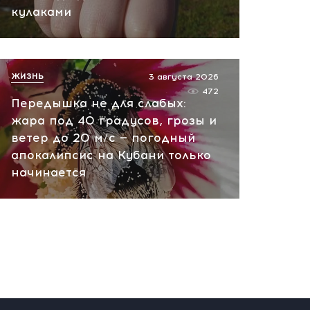
сегодня, 10:13
кулаками
НАТО планирует и
руководит терактами в
России! Сенсационное
ЖИЗНЬ
3 августа 2026
заявление хакеров
472
Передышка не для слабых:
сегодня, 10:07
жара под 40 градусов, грозы и
ветер до 20 м/с — погодный
апокалипсис на Кубани только
начинается