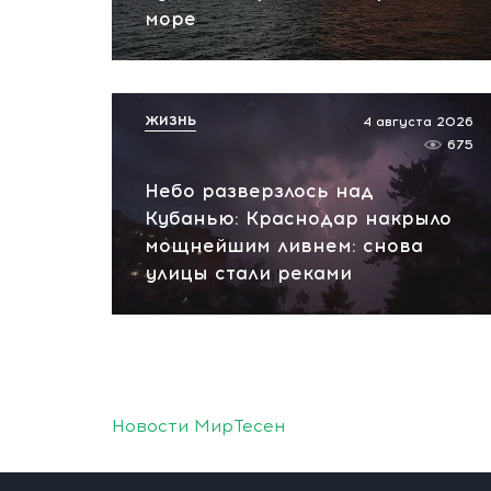
море
ЖИЗНЬ
4 августа 2026
675
Небо разверзлось над
Кубанью: Краснодар накрыло
мощнейшим ливнем: снова
улицы стали реками
Новости МирТесен