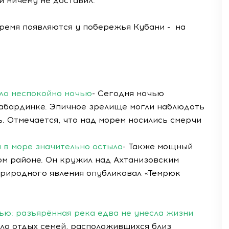
и ничему не доставил.
ремя появляются у побережья Кубани - на
ыло неспокойно ночью
- Сегодня ночью
Кабардинке. Эпичное зрелище могли наблюдать
ь. Отмечается, что над морем носились смерчи
 в море значительно остыла
- Также мощный
м районе. Он кружил над Ахтанизовским
риродного явления опубликовал «Темрюк
мью: разъярённая река едва не унесла жизни
ла отдых семей, расположившихся близ