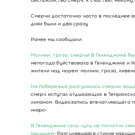
Беспокойства смерч, к счастью, никому 
Смерчи достаточно часто в последнее в
днях были и два сразу.
Ранее мы сообщали:
Молнии, гроза, смерчи! В Геленджике б
непогода буйствовала в Геленджике и 
жители над морем: молнии, гроза, ливен
На побережье разгулялись смерчи: вода
смерч испугал отдыхающих в Темрюкско
лиманом. Видеозапись впечатляющего п
инфо».
В Геленджике сель чуть не поглотил се
малышей
- Разгулявшаяся стихия наруши