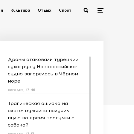
ия
Культура
Отдых
Спорт
Дроны атаковали турецкий
сухогруз у Новороссийска:
судно загорелось в Чёрном
море
сегодня, 17:46
Трагическая ошибка на
охоте: мужчина получил
пулю во время прогулки с
собакой
сегодня, 17:13