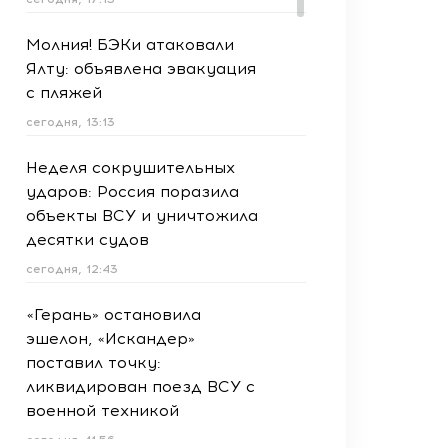
Молния! БЭКи атаковали
Ялту: объявлена эвакуация
с пляжей
сегодня, 13:13
Неделя сокрушительных
ударов: Россия поразила
объекты ВСУ и уничтожила
десятки судов
сегодня, 12:43
«Герань» остановила
эшелон, «Искандер»
поставил точку:
ликвидирован поезд ВСУ с
военной техникой
сегодня, 11:56