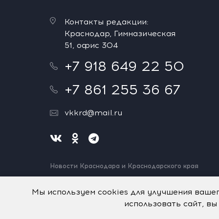
Контакты редакции:
Краснодар, Гимназическая
51, офис 304
+7 918 649 22 50
+7 861 255 36 67
vkkrd@mail.ru
Новости Краснодара и Краснодарского края
Нашли ошибку? Выделите и нажмите Ctrl+Enter.
Спасибо!
Мы используем cookies для улучшения ваше
использовать сайт, вы