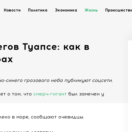
Новости
Политика
Экономика
Жизнь
Происшеств
гов Туапсе: как в
фах
о-синего грозового неба публикуют соцсети.
ет о том, что
смерч-гигант
был замечен у
леко в море, сообщают очевидцы.