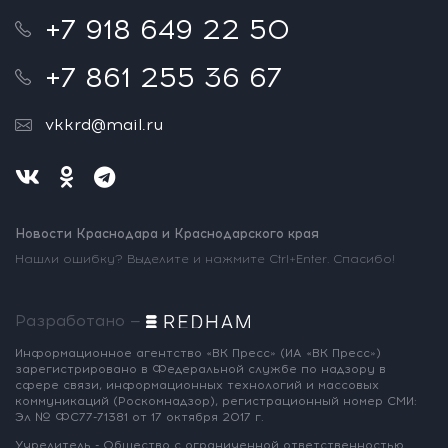
+7 918 649 22 50
+7 861 255 36 67
vkkrd@mail.ru
Новости Краснодара и Краснодарского края
Нашли ошибку? Выделите и нажмите Ctrl+Enter. Спасибо!
Разработано —
Информационное агентство «ВК Пресс»
(ИА «ВК Пресс»)
зарегистрировано
в Федеральной службе по надзору
в
сфере связи, информационных
технологий и массовых
коммуникаций
(Роскомнадзор),
регистрационный номер СМИ:
Эл № ФС77-71381
от 17 октября 2017 г.
Учредитель - Общество с ограниченной
ответственностью