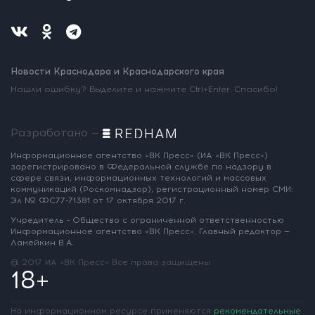
Новости Краснодара и Краснодарского края
Нашли ошибку? Выделите и нажмите Ctrl+Enter. Спасибо!
Разработано —
Информационное агентство «ВК Пресс»
(ИА «ВК Пресс»)
зарегистрировано
в Федеральной службе по надзору
в
сфере связи, информационных
технологий и массовых
коммуникаций
(Роскомнадзор),
регистрационный номер СМИ:
Эл № ФС77-71381
от 17 октября 2017 г.
Учредитель - Общество с ограниченной
ответственностью
Информационное
агентство «ВК Пресс».
Главный редактор —
Ламейкин В.А.
@ 2017 ИА «ВК Пресс»
Все права защищены
18+
На информационном ресурсе применяются
рекомендательные