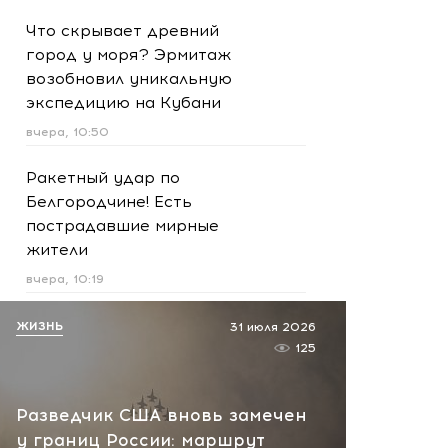
Что скрывает древний
город у моря? Эрмитаж
возобновил уникальную
экспедицию на Кубани
вчера, 10:50
Ракетный удар по
Белгородчине! Есть
пострадавшие мирные
жители
вчера, 10:19
Срочно! В Геленджике и
ЖИЗНЬ
31 июля 2026
Новороссийске громко -
125
работает ПВО:
рекомендуется уйти с
Разведчик США вновь замечен
пляжей
у границ России: маршрут