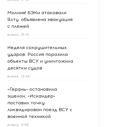
Молния! БЭКи атаковали
Ялту: объявлена эвакуация
с пляжей
вчера, 13:13
Неделя сокрушительных
ударов: Россия поразила
объекты ВСУ и уничтожила
десятки судов
вчера, 12:43
«Герань» остановила
эшелон, «Искандер»
поставил точку:
ликвидирован поезд ВСУ с
военной техникой
вчера, 11:56