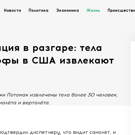
Новости
Политика
Экономика
Жизнь
Происшеств
ция в разгаре: тела
офы в США извлекают
и Потомак извлечены тела более 30 человек,
молёта и вертолёта.
одтвердил диспетчеру, что видит самолёт, и