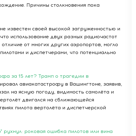
хождение. Причины столкновения пока
не известен своей высокой загруженностью и
что использование двух разных радиочастот
в отличие от многих других аэропортов, могло
илотами и диспетчерами, что потенциально
фа за 15 лет? Трамп о трагедии в
ровал авиакатастрофу в Вашингтоне, заявив,
азал на ясную погоду, видимость самолёта и
 вертолёт двигался на сближающейся
твиях пилота вертолёта и диспетчерской
" рухнул: роковая ошибка пилотов или вина