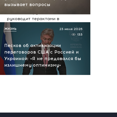
вчера, 10:13
вызывает вопросы
НАТО планирует и
руководит терактами в
России! Сенсационное
ЖИЗНЬ
23 июля 2026
заявление хакеров
133
вчера, 10:07
Песков об активизации
переговоров США с Россией и
Украиной: «Я не предавался бы
излишнему оптимизму»