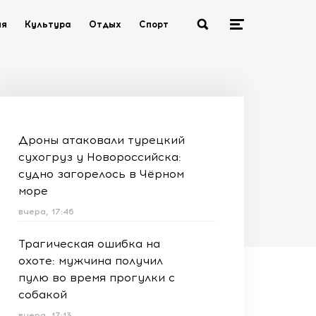
ия
Культура
Отдых
Спорт
Дроны атаковали турецкий
сухогруз у Новороссийска:
судно загорелось в Чёрном
море
вчера, 17:46
Трагическая ошибка на
охоте: мужчина получил
пулю во время прогулки с
собакой
вчера, 17:13