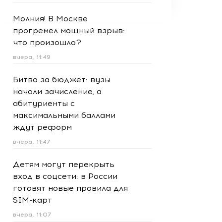
Молния! В Москве
прогремел мощный взрыв:
что произошло?
вчера, 11:49
Битва за бюджет: вузы
начали зачисление, а
абитуриенты с
максимальными баллами
ждут реформ
вчера, 11:47
Детям могут перекрыть
вход в соцсети: в России
готовят новые правила для
SIM-карт
вчера, 11:07