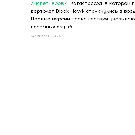
диспетчеров?
Катастрофа, в которой па
вертолет Black Hawk столкнулись в возд
Первые версии происшествия указывают
наземных служб.
30 января 2025