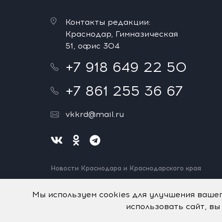
Контакты редакции:
Краснодар, Гимназическая
51, офис 304
+7 918 649 22 50
+7 861 255 36 67
vkkrd@mail.ru
Новости Краснодара и Краснодарского края
Нашли ошибку? Выделите и нажмите Ctrl+Enter.
Спасибо!
Мы используем cookies для улучшения ваше
использовать сайт, вы