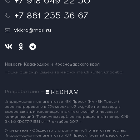
+7 918 649 22 50
+7 861 255 36 67
vkkrd@mail.ru
Новости Краснодара и Краснодарского края
Нашли ошибку? Выделите и нажмите Ctrl+Enter. Спасибо!
Разработано —
Информационное агентство «ВК Пресс»
(ИА «ВК Пресс»)
зарегистрировано
в Федеральной службе по надзору
в
сфере связи, информационных
технологий и массовых
коммуникаций
(Роскомнадзор),
регистрационный номер СМИ:
Эл № ФС77-71381
от 17 октября 2017 г.
Учредитель - Общество с ограниченной
ответственностью
Информационное
агентство «ВК Пресс».
Главный редактор —