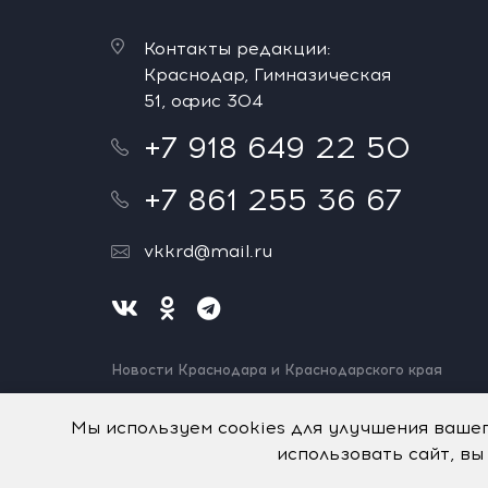
Контакты редакции:
Краснодар, Гимназическая
51, офис 304
+7 918 649 22 50
+7 861 255 36 67
vkkrd@mail.ru
Новости Краснодара и Краснодарского края
Нашли ошибку? Выделите и нажмите Ctrl+Enter.
Спасибо!
Мы используем cookies для улучшения ваше
использовать сайт, вы