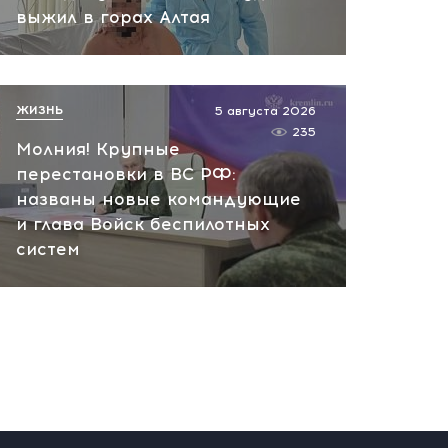
выжил в горах Алтая
склад ВБ: в Тверской
области загорелся
логистический центр
сегодня, 08:51
ЖИЗНЬ
5 августа 2026
235
Молния! Крупные
перестановки в ВС РФ:
названы новые командующие
и глава Войск беспилотных
систем