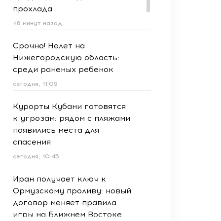
прохлада
48 минут назад
Срочно! Налет на
Нижегородскую область:
среди раненых ребенок
сегодня, 11:09
Курорты Кубани готовятся
к угрозам: рядом с пляжами
появились места для
спасения
сегодня, 10:45
Иран получает ключ к
Ормузскому проливу: новый
договор меняет правила
игры на Ближнем Востоке